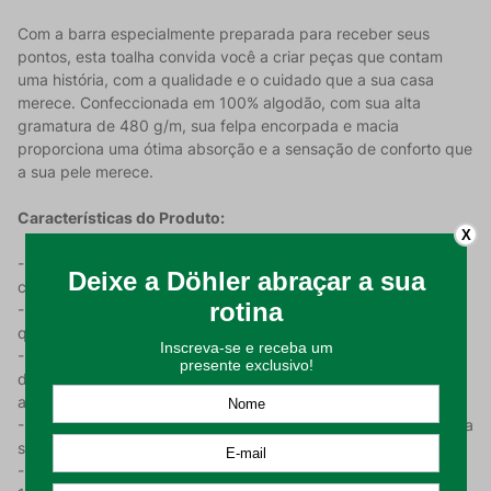
Com a barra especialmente preparada para receber seus
pontos, esta toalha convida você a criar peças que contam
uma história, com a qualidade e o cuidado que a sua casa
merece. Confeccionada em 100% algodão, com sua alta
gramatura de 480 g/m, sua felpa encorpada e macia
proporciona uma ótima absorção e a sensação de conforto que
a sua pele merece.
Características do Produto:
X
- Qualidade e Absorção: Confeccionada em 100% algodão,
com felpudo encorpado e macio que garante ótima absorção.
- Trama Jacquard: Toda a toalha é feita com este processo,
que cria padrões sutis no tecido para um toque elegante.
- Base Ideal para Bordar: Conta com uma barra de 60 pontos
de altura, que oferece o espaço perfeito para suas criações
artísticas.
- Textura e Densidade: Gramatura de 480 g/m, garantindo uma
superfície robusta e de alta qualidade para a sua arte.
- Tamanho para o Conforto e a Arte: Dimensões de 70cm x