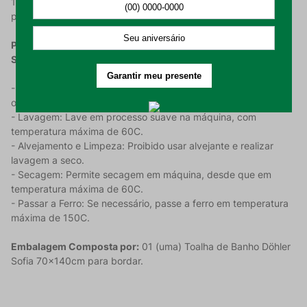
140cm, ideais para o seu banho e para dar vida aos seus
projetos.
Para garantir a durabilidade da sua Toalha de Banho Döhler
Sofia e a vivacidade das cores, siga estas recomendações:
- Primeiro Uso: Lave a toalha antes do primeiro uso para
otimizar a maciez e absorção.
- Lavagem: Lave em processo suave na máquina, com
temperatura máxima de 60C.
- Alvejamento e Limpeza: Proibido usar alvejante e realizar
lavagem a seco.
- Secagem: Permite secagem em máquina, desde que em
temperatura máxima de 60C.
- Passar a Ferro: Se necessário, passe a ferro em temperatura
máxima de 150C.
Embalagem Composta por:
01 (uma) Toalha de Banho Döhler
Sofia 70x140cm para bordar.