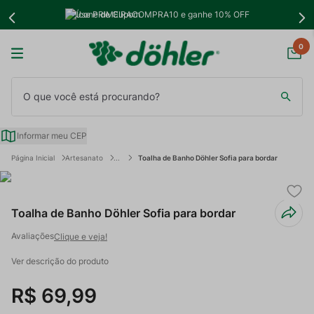
Use PRIMEIRACOMPRA10 e ganhe 10% OFF
0
O que você está procurando?
Informar meu CEP
Artesanato
Toalha de Banho Döhler Sofia para bordar
Toalha de Banho Döhler Sofia para bordar
Clique e veja!
Ver descrição do produto
R$
69
,
99