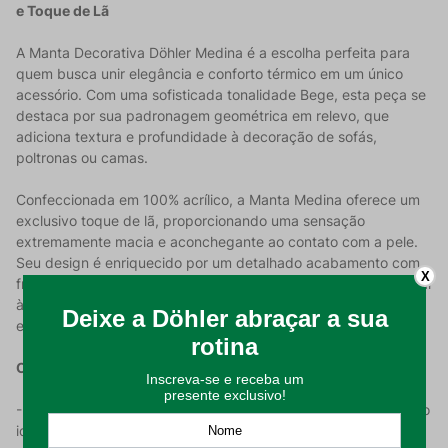
e Toque de Lã
A Manta Decorativa Döhler Medina é a escolha perfeita para
quem busca unir elegância e conforto térmico em um único
acessório. Com uma sofisticada tonalidade Bege, esta peça se
destaca por sua padronagem geométrica em relevo, que
adiciona textura e profundidade à decoração de sofás,
poltronas ou camas.
Confeccionada em 100% acrílico, a Manta Medina oferece um
exclusivo toque de lã, proporcionando uma sensação
extremamente macia e aconchegante ao contato com a pele.
Seu design é enriquecido por um detalhado acabamento com
X
franjas, que confere um movimento leve e um charme artesanal
à peça, tornando-a um item versátil para compor diferentes
estilos de ambientes com sofisticação.
Características do Produto:
- Composição 100% Acrílico: Garante durabilidade e a retenção
ideal de calor com a leveza necessária para o dia a dia;