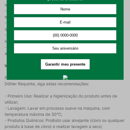
uma peça leve, resistente e de secagem rápida;
- Gramatura de 200 g/m²: Densidade ideal para garantir um
excelente caimento e proteção para sua mesa;
- Acabamento de Luxo: Fino acabamento que reforça a
qualidade e a estética premium da peça;
- Formato e Tamanho: Retangular, medindo 1,40 m x 2,10 m,
ideal para mesas de 6 lugares;
- Cor Marrom Claro: Tonalidade versátil e elegante que traz
aconchego ao ambiente.
Instruções de Uso e Conservação:
Para preservar a beleza e a textura da sua Toalha de Mesa
Döhler Requinte, siga estas recomendações:
- Primeiro Uso: Realizar a higienização do produto antes de
utilizar;
- Lavagem: Lavar em processo suave na máquina, com
temperatura máxima de 30°C;
- Produtos Químicos: Proibido usar alvejante (cloro ou qualquer
produto à base de cloro) e realizar lavagem a seco;