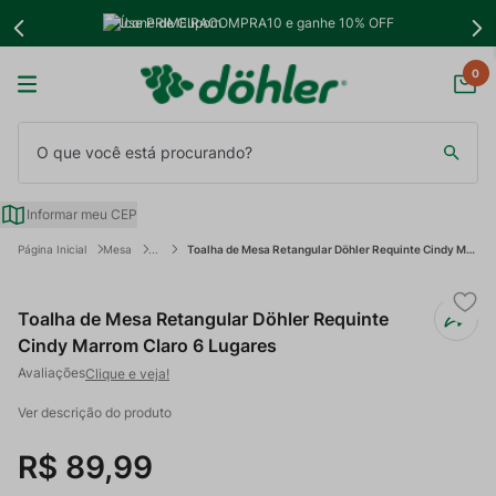
Use PRIMEIRACOMPRA10 e ganhe 10% OFF
0
O que você está procurando?
Informar meu CEP
Mesa
Toalha de Mesa Retangular Döhler Requinte Cindy Marrom Claro 6 Lugares
Toalha de Mesa Retangular Döhler Requinte
Cindy Marrom Claro 6 Lugares
Clique e veja!
Ver descrição do produto
R$
89
,
99