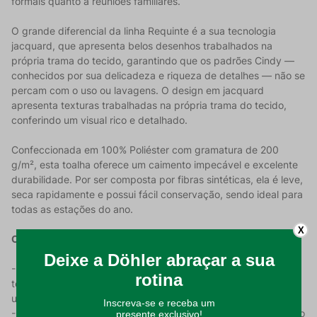
formais quanto a reuniões familiares.
O grande diferencial da linha Requinte é a sua tecnologia
jacquard, que apresenta belos desenhos trabalhados na
própria trama do tecido, garantindo que os padrões Cindy —
conhecidos por sua delicadeza e riqueza de detalhes — não se
percam com o uso ou lavagens. O design em jacquard
apresenta texturas trabalhadas na própria trama do tecido,
conferindo um visual rico e detalhado.
Confeccionada em 100% Poliéster com gramatura de 200
g/m², esta toalha oferece um caimento impecável e excelente
durabilidade. Por ser composta por fibras sintéticas, ela é leve,
seca rapidamente e possui fácil conservação, sendo ideal para
todas as estações do ano.
X
Características do Produto:
- Tecnologia Jacquard: O design em jacquard apresenta
texturas trabalhadas na própria trama do tecido, conferindo
um visual rico e detalhado;
- Material de Alta Performance: 100% Poliéster, proporcionando