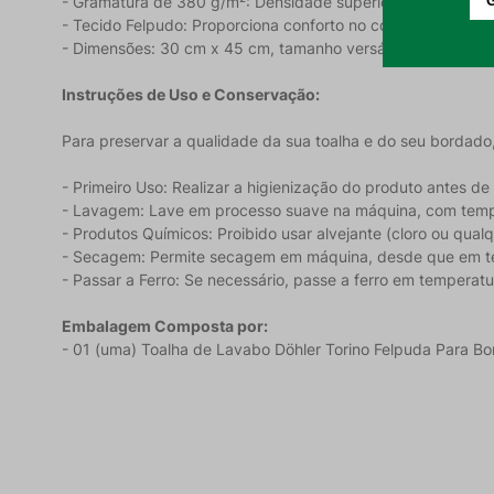
- Gramatura de 380 g/m²: Densidade superior que garante m
- Tecido Felpudo: Proporciona conforto no contato com a p
- Dimensões: 30 cm x 45 cm, tamanho versátil para lavabo e
Instruções de Uso e Conservação:
Para preservar a qualidade da sua toalha e do seu bordado
- Primeiro Uso: Realizar a higienização do produto antes de u
- Lavagem: Lave em processo suave na máquina, com tem
- Produtos Químicos: Proibido usar alvejante (cloro ou qual
- Secagem: Permite secagem em máquina, desde que em t
- Passar a Ferro: Se necessário, passe a ferro em tempera
Embalagem Composta por:
- 01 (uma) Toalha de Lavabo Döhler Torino Felpuda Para B