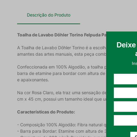
Descrição do Produto
Toalha de Lavabo Döhler Torino Felpuda Para Bordar Ros
A Toalha de Lavabo Döhler Torino é a escolha perfeita par
amantes das artes manuais, esta peça combina a reconhecid
Confeccionada em 100% Algodão, a toalha possui um tecido f
barra de etamine para bordar com altura de 36 pontos, of
e apaixonantes.
Na cor Rosa Claro, ela traz uma sensação de suavidade, ter
cm x 45 cm, possui um tamanho ideal que une praticidade 
Características do Produto:
- Composição 100% Algodão: Fibra natural que oferece maci
- Barra para Bordar: Etamine com altura de 36 pontos, ideal