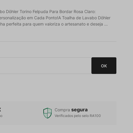
bo Döhler Torino Felpuda Para Bordar Rosa Claro:
ersonalização em Cada Ponto!A Toalha de Lavabo Döhler
lha perfeita para quem valoriza o artesanato e deseja ...
X
segura
Compra
mo
Verificados pelo selo RA100