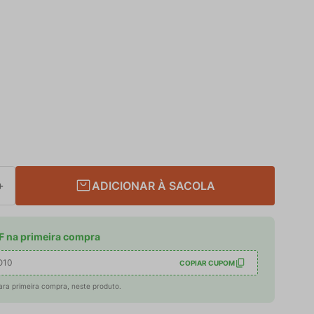
ADICIONAR À SACOLA
＋
 na primeira compra
O10
COPIAR CUPOM
ara primeira compra, neste produto.