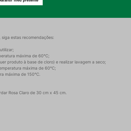
aior maciez e absorção eficiente;
ele e secagem eficaz;
 uso social.
, siga estas recomendações:
tilizar;
peratura máxima de 60°C;
quer produto à base de cloro) e realizar lavagem a seco;
emperatura máxima de 60°C;
tura máxima de 150°C.
ordar Rosa Claro de 30 cm x 45 cm.