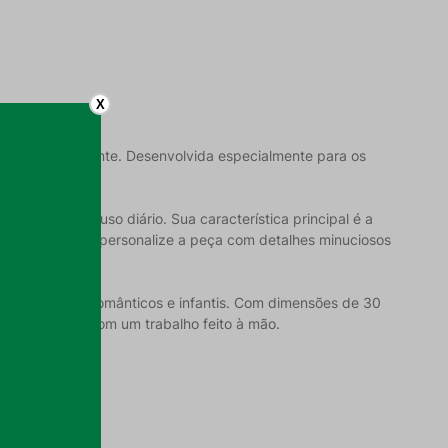
X
ividade ao ambiente. Desenvolvida especialmente para os
ões.
rção para o uso diário. Sua característica principal é a
tindo que você personalize a peça com detalhes minuciosos
 para enxovais românticos e infantis. Com dimensões de 30
uém especial com um trabalho feito à mão.