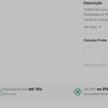
Descrição
Toalha de Lava
Delicadeza e P
Torino é a esco
Ver mais
Não sei meu CEP
até 10x
no PI
Parcelamos em
5% OFF
Sem juros
Sem pedido míni