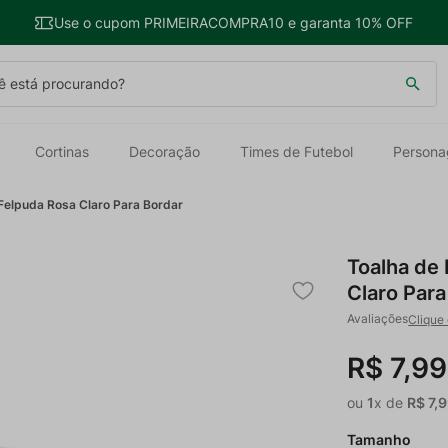
Use o cupom PRIMEIRACOMPRA10 e garanta 10% OFF
 está procurando?
Cortinas
Decoração
Times de Futebol
Persona
 Felpuda Rosa Claro Para Bordar
Toalha de
Claro Para
Clique 
R$
7
,
99
ou
1
x de
R$
7
,
9
Tamanho