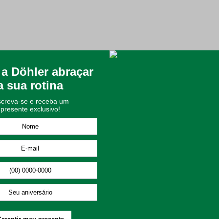
a Claro: Delicadeza e Personalização em Cada Ponto!
a quem valoriza o artesanato e deseja adicionar um toque de exclus
a qualidade Döhler com a versatilidade necessária para suas criaç
elpudo de toque macio e confortável, garantindo uma excelente abso
erecendo um espaço generoso para a aplicação de ponto cruz, permi
nura e leveza para o seu lavabo ou banheiro, sendo a escolha ideal
e conforto, sendo também uma excelente opção para presentear alg
ez e durabilidade;
 para a técnica de ponto cruz;