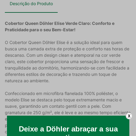
Descrição do Produto
Cobertor Queen Döhler Elise Verde Claro: Conforto e
Praticidade para o seu Bem-Estar!
O Cobertor Queen Döhler Elise é a solução ideal para quem
busca uma camada extra de proteção e conforto nas horas de
descanso. Com um design clean e atemporal na cor verde
claro, este cobertor proporciona uma sensação de frescor e
tranquilidade ao dormitório, harmonizando-se com facilidade a
diferentes estilos de decoração e trazendo um toque de
natureza ao ambiente.
Confeccionado em microfibra flanelada 100% poliéster, o
modelo Elise se destaca pelo toque extremamente macio e
suave, garantindo um contato gentil com a pele. Com
gramatura de 250 g/m², ele é leve e ao mesmo tempo eficiente
X
em manter a temperatura corporal equilibrada, sendo perfeito
para meias-estações ou para ser usado como uma camada
complementar em dias mais frios.