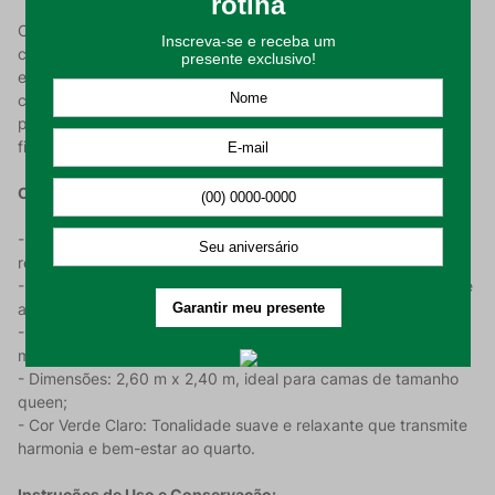
Com dimensões de 2,60 m x 2,40 m, o cobertor oferece o
caimento ideal para camas de tamanho queen, cobrindo com
eficiência e garantindo que você se sinta envolvido em puro
conforto. Além da estética impecável, a linha Elise é conhecida
pela facilidade de manutenção e alta durabilidade de suas
fibras sintéticas.
Características do Produto:
- Tecido 100% Poliéster: Resistente, durável e com excelente
retenção de calor;
- Microfibra Flanelada: Acabamento que proporciona um toque
aveludado e macio;
- Gramatura de 250 g/m²: Leveza e conforto térmico na
medida certa;
- Dimensões: 2,60 m x 2,40 m, ideal para camas de tamanho
queen;
- Cor Verde Claro: Tonalidade suave e relaxante que transmite
harmonia e bem-estar ao quarto.
Instruções de Uso e Conservação: