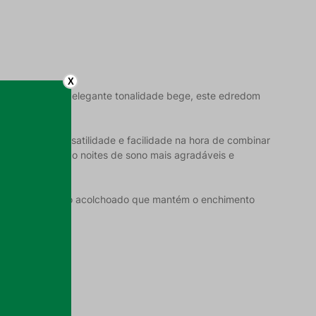
X
o aconchego. Na elegante tonalidade bege, este edredom
 clean.
 garantindo versatilidade e facilidade na hora de combinar
 proporcionando noites de sono mais agradáveis e
 criando um padrão acolchoado que mantém o enchimento