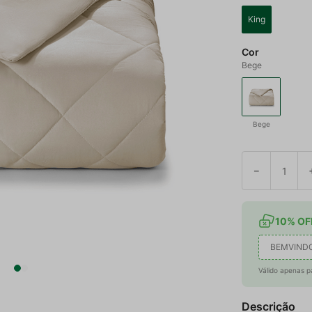
King
Cor
Bege
Bege
－
10% OFF
BEMVIND
Válido apenas p
Descrição