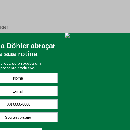
ade!
uem deseja renovar o dormitório com um toque de cor suave e muit
nsformando a cama no centro das atenções com seu visual moderno e
 o modelo Memfis apresenta um design unicolor na frente e no verso,
0 g/m², ele oferece o volume ideal e um toque extremamente macio,
localizado, uma técnica sofisticada que une as camadas de tecido
tre resistência, praticidade e a elegância que o seu quarto merece.
 suave e facilidade na manutenção;
rmico e uma sensação acolhedora;
al para composições minimalistas e modernas;