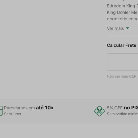
Edredom King 
King Döhler Me
dormitório com
Ver mais
Não sei meu CEP
até 10x
no PI
Parcelamos em
5% OFF
Sem juros
Sem pedido míni