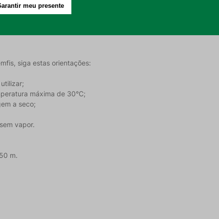
confere um relevo elegante e evita o deslocamento do enchimento;
dia e a conservação da peça;
, equilíbrio e sofisticação ao ambiente.
fis, siga estas orientações:
tilizar;
mperatura máxima de 30°C;
agem a seco;
 sem vapor.
,50 m.