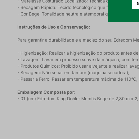
- Matelassê Costurado Localizado: Técnica de costura que 
- Secagem Rápida: Tecido tecnológico que facilita o dia a 
- Cor Bege: Tonalidade neutra e atemporal que transmite paz
Instruções de Uso e Conservação:
Para garantir a durabilidade e a maciez do seu Edredom Mem
- Higienização: Realizar a higienização do produto antes de u
- Lavagem: Lavar em processo suave da máquina, com te
- Produtos Químicos: Proibido usar alvejante e realizar lav
- Secagem: Não secar em tambor (máquina secadora);
- Passar a Ferro: Passar em temperatura máxima de 110°C,
Embalagem Composta por:
- 01 (um) Edredom King Döhler Memfis Bege de 2,80 m x 2