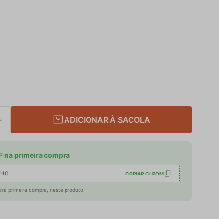
ADICIONAR À SACOLA
＋
 na primeira compra
O10
COPIAR CUPOM
ara primeira compra, neste produto.