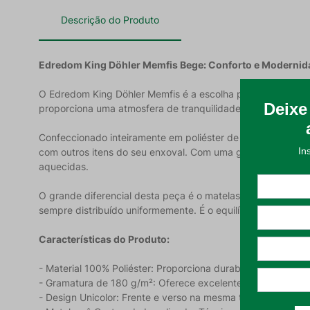
Descrição do Produto
Edredom King Döhler Memfis Bege: Conforto e Modernid
O Edredom King Döhler Memfis é a escolha perfeita para q
proporciona uma atmosfera de tranquilidade e frescor, tra
Confeccionado inteiramente em poliéster de alta qualidade,
com outros itens do seu enxoval. Com uma gramatura de 18
aquecidas.
O grande diferencial desta peça é o matelassê costurado 
sempre distribuído uniformemente. É o equilíbrio perfeito en
Características do Produto:
- Material 100% Poliéster: Proporciona durabilidade, toque
- Gramatura de 180 g/m²: Oferece excelente isolamento té
- Design Unicolor: Frente e verso na mesma tonalidade, ide