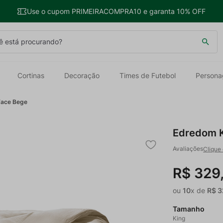
Use o cupom PRIMEIRACOMPRA10 e garanta 10% OFF
 está procurando?
Cortinas
Decoração
Times de Futebol
Persona
Face Bege
Edredom K
Clique 
R$
329
ou
10
x de
R$
3
Tamanho
King