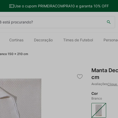
Use o cupom PRIMEIRACOMPRA10 e garanta 10% OFF
 está procurando?
Cortinas
Decoração
Times de Futebol
Persona
ranco 150 x 210 cm
Manta Deco
cm
Clique 
Cor
Branco