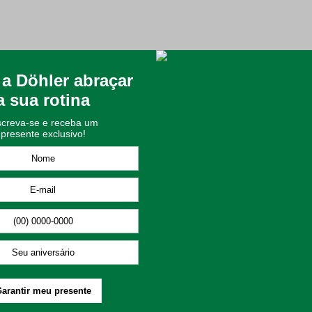
para o seu Lar
pensável para quem deseja renovar a decoração de salas e quartos 
a, frescor e amplitude ao ambiente, sendo perfeita para ser usada s
ce um toque extremamente macio e confortável, ideal para aqueles 
re textura e profundidade à peça, tornando-a um item versátil que c
naturalidade, conforto térmico e alta durabilidade;
o agradável e suave em contato com a pele;
ético e um visual rico ao ambiente;
a sofisticação da peça decorativa;
utras peças e mantém o visual do ambiente sempre impecável.