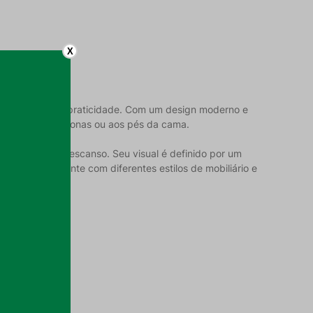
X
com elegância e praticidade. Com um design moderno e
obre sofás, poltronas ou aos pés da cama.
momentos de descanso. Seu visual é definido por um
ombina facilmente com diferentes estilos de mobiliário e