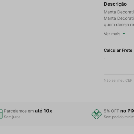
Descrição
Manta Decorativ
Manta Decorativ
quem deseja re
Ver mais
Não sei meu CEP
até 10x
no PI
Parcelamos em
5% OFF
Sem juros
Sem pedido míni