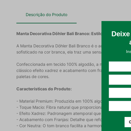
Descrição do Produto
Manta Decorativa Döhler Bali Branco: Estilo e Aconchego 
A Manta Decorativa Döhler Bali Branco é o acessório indis
sofisticado na cor branca, ela traz uma sensação de limpez
Confeccionada em tecido 100% algodão, a manta Bali ofere
clássico efeito xadrez e acabamento com franjas, que confe
paletas de cores.
Características do Produto:
- Material Premium: Produzida em 100% algodão, garantindo 
- Toque Macio: Fibra natural que proporciona uma sensaçã
- Efeito Xadrez: Padronagem atemporal que agrega valor est
- Acabamento com Franjas: Detalhe que reforça o charme e 
- Cor Neutra: O tom branco facilita a harmonização com o