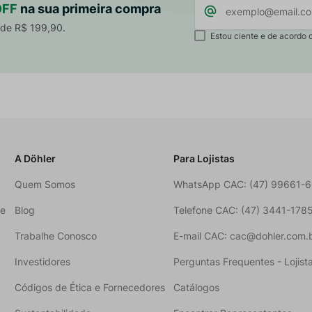
OFF
na sua primeira compra
 de R$ 199,90.
Estou ciente e de acordo 
A Döhler
Para Lojistas
Quem Somos
WhatsApp CAC: (47) 99661-
ne
Blog
Telefone CAC: (47) 3441-178
Trabalhe Conosco
E-mail CAC: cac@dohler.com.
Investidores
Perguntas Frequentes - Lojist
Códigos de Ética e Fornecedores
Catálogos