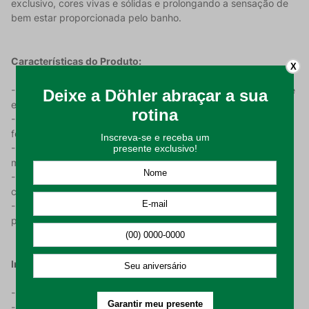
exclusivo, cores vivas e sólidas e prolongando a sensação de
bem estar proporcionada pelo banho.
Características do Produto:
X
- Com uma gramatura de 160 g/m² que garante a durabilidade
e a resistência necessária;
- Desenvolvido em 70% algodão e 30% poliéster em um tecido
felpudo e aveludado para um toque mais macio;
- Produto disponível nos tamanhos: P, M, G e GG (Tabela de
medidas nas imagens do produto);
- Roupão com manga e composto por dois bolsos para maior
comodidade;
- Consulte a tabela de medidas na última imagem do produto
para escolher o tamanho ideal.
Instruções de Uso:
- Temperatura máxima de lavagem 60°C processo suave;
- Não alvejar;