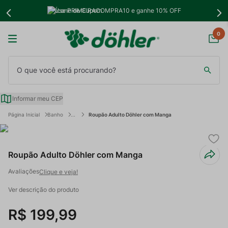
Use PRIMEIRACOMPRA10 e ganhe 10% OFF
0
O que você está procurando?
Informar meu CEP
Banho
Roupão Adulto Döhler com Manga
Roupão Adulto Döhler com Manga
Clique e veja!
Ver descrição do produto
R$
199
,
99