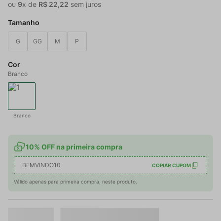
ou
9
x de
R$
22
,
22
sem juros
Tamanho
G
GG
M
P
Cor
Branco
Branco
10% OFF na primeira compra
BEMVINDO10
COPIAR CUPOM
Válido apenas para primeira compra, neste produto.