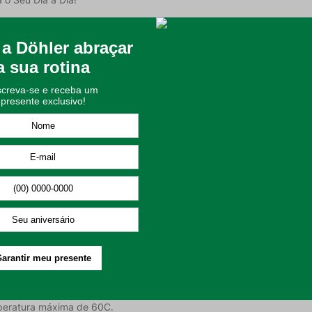
om a
arra com detalhes delicados, esta toalha traz um toque de modernida
indo o essencial à qualidade que você busca.
 felpudo e uma gramatura de 340 g/m, garantindo a maciez e absorç
 sua rotina diária.
oporcionando um toque suave e delicado.
 rápida e eficiente.
cionam sofisticação ao produto.
anho Döhler Priori, siga estas recomendações:
imizar a maciez e absorção.
peratura máxima de 60C.