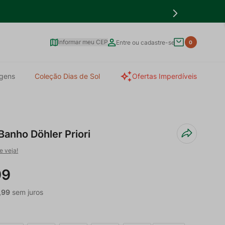
Informar meu CEP
Entre ou cadastre-se
0
gens
Coleção Dias de Sol
Ofertas Imperdíveis
Banho Döhler Priori
e veja!
99
,
99
sem juros