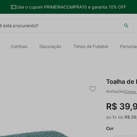
Use o cupom PRIMEIRACOMPRA10 e garanta 10% OFF
 está procurando?
Cortinas
Decoração
Times de Futebol
Persona
Toalha de 
Clique 
R$
39
,
ou
1
x de
R$
39
Cor