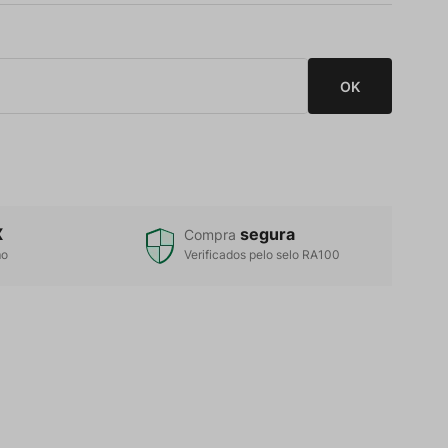
X
segura
Compra
mo
Verificados pelo selo RA100