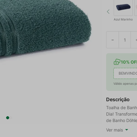
Azul Marinho
－
10% OFF
BEMVIND
Válido apenas p
Descrição
Toalha de Banho
Dia! Transform
de Banho Döhler
Ver mais