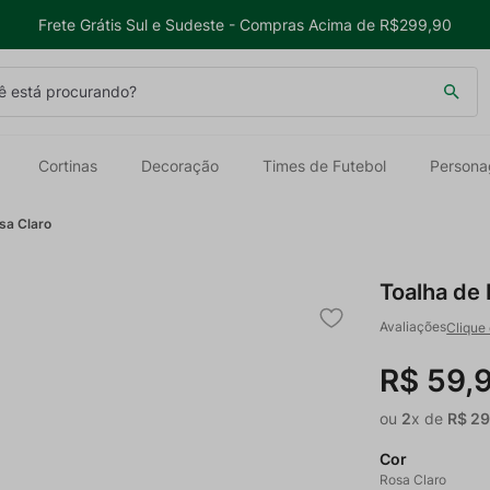
Frete Grátis Sul e Sudeste - Compras Acima de R$299,90
 está procurando?
Cortinas
Decoração
Times de Futebol
Persona
sa Claro
Toalha de
Clique 
R$
59
,
ou
2
x de
R$
2
Cor
Rosa Claro