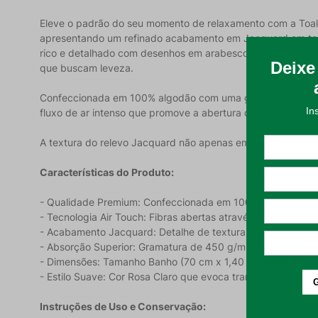
Eleve o padrão do seu momento de relaxamento com a Toalh
apresentando um refinado acabamento em Jacquard em todo 
rico e detalhado com desenhos em arabesco que proporcion
que buscam leveza.
Confeccionada em 100% algodão com uma gramatura encorpa
fluxo de ar intenso que promove a abertura das fibras, re
A textura do relevo Jacquard não apenas embeleza a peça
Características do Produto:
- Qualidade Premium: Confeccionada em 100% Algodão, gara
- Tecnologia Air Touch: Fibras abertas através de fluxo de 
- Acabamento Jacquard: Detalhe de textura que é feita na p
- Absorção Superior: Gramatura de 450 g/m² que assegura 
- Dimensões: Tamanho Banho (70 cm x 1,40 m) ideal para o u
- Estilo Suave: Cor Rosa Claro que evoca tranquilidade e re
Instruções de Uso e Conservação: