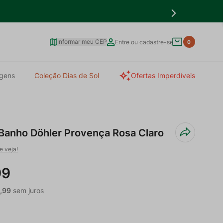
Informar meu CEP
Entre ou cadastre-se
0
gens
Coleção Dias de Sol
Ofertas Imperdíveis
 Banho Döhler Provença Rosa Claro
e veja!
99
9
,
99
sem juros