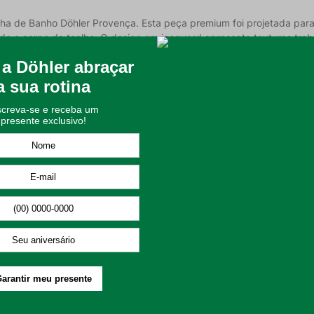
a de Banho Döhler Provença. Esta peça premium foi projetada para
o corpo da toalha. O design em jacquard apresenta texturas trabal
am um visual clássico e luxuoso. A cor Rosa Claro traz uma delic
da de 450 g/m², a linha Provença conta com a exclusiva tecnologi
sultando em um produto com muito mais volume, toque ultra confortá
, mas também potencializa a sensação de maciez e eficácia na sec
ntindo durabilidade e conforto natural;
ar para garantir máximo volume e toque extra macio;
rópria trama do tecido, unindo beleza estética e funcionalidade;
uma secagem rápida e eficiente;
so diário com total conforto;
quinte ao ambiente.