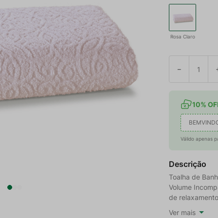
Rosa Claro
－
10% OFF
BEMVIND
Válido apenas p
Descrição
Toalha de Banh
Volume Incompa
de relaxamento
Ver mais