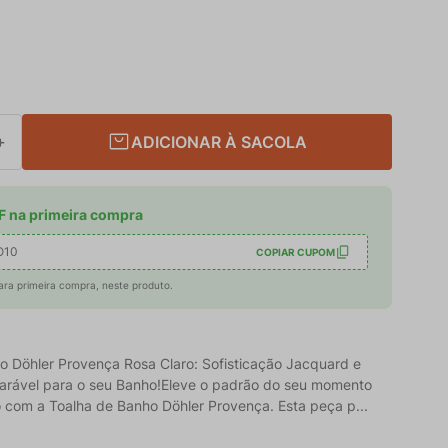
ADICIONAR À SACOLA
＋
 na primeira compra
O10
COPIAR CUPOM
ara primeira compra, neste produto.
o Döhler Provença Rosa Claro: Sofisticação Jacquard e
rável para o seu Banho!Eleve o padrão do seu momento
 com a Toalha de Banho Döhler Provença. Esta peça p...