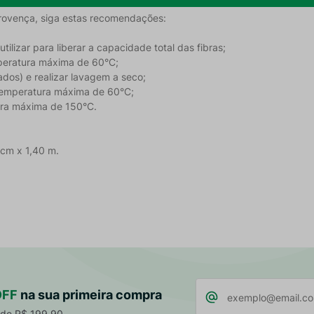
Provença, siga estas recomendações:
tilizar para liberar a capacidade total das fibras;
peratura máxima de 60°C;
ados) e realizar lavagem a seco;
emperatura máxima de 60°C;
tura máxima de 150°C.
 cm x 1,40 m.
OFF
na sua primeira compra
 de R$ 199,90.