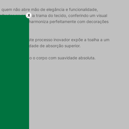
 quem não abre mão de elegância e funcionalidade,
hadas na própria trama do tecido, conferindo um visual
X
adeza serena que harmoniza perfeitamente com decorações
a Air Touch. Este processo inovador expõe a toalha a um
vel e uma capacidade de absorção superior.
agem, envolvendo o corpo com suavidade absoluta.