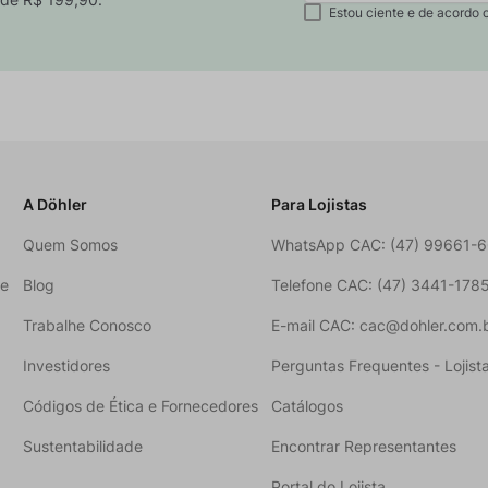
Estou ciente e de acordo 
A Döhler
Para Lojistas
Quem Somos
WhatsApp CAC: (47) 99661-
ne
Blog
Telefone CAC: (47) 3441-178
Trabalhe Conosco
E-mail CAC: cac@dohler.com.
Investidores
Perguntas Frequentes - Lojist
Códigos de Ética e Fornecedores
Catálogos
Sustentabilidade
Encontrar Representantes
Portal do Lojista