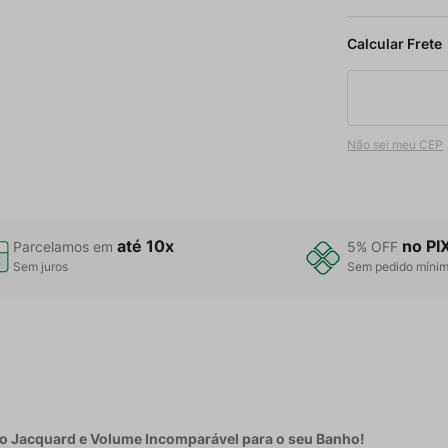
Não sei meu CEP
até 10x
no PI
Parcelamos em
5% OFF
Sem juros
Sem pedido míni
ão Jacquard e Volume Incomparável para o seu Banho!