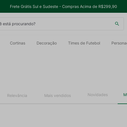
Frete Grátis Sul e Sudeste - Compras Acima de R$299,90
 está procurando?
Cortinas
Decoração
Times de Futebol
Persona
Relevância
Mais vendidos