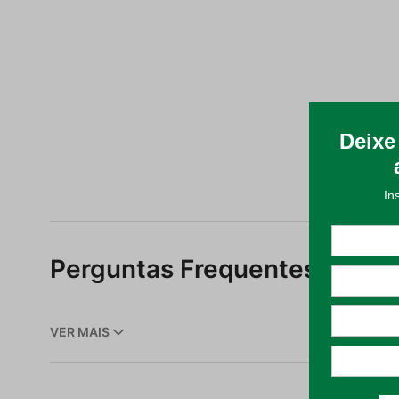
Perguntas Frequentes
∙ Linh
Quais produtos fazem parte da Linha Mesa Döhle
VER MAIS
A linha inclui toalhas de mesa, jogos americanos, p
Como escolher o tamanho ideal da toalha de mes