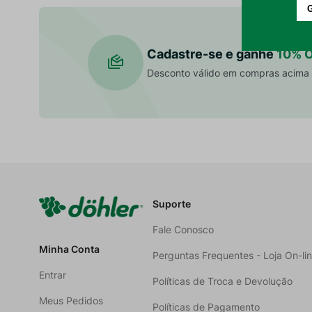
Meça o tampo da mesa e adicione cerca de 20 a 3
Como combinar panos e cortinas de cozinha na d
Cadastre-se e ganhe
10% 
Escolha peças da mesma linha ou que compartilhem 
Desconto válido em compras acima
A Döhler tem opções para mesa posta completa?
Sim. As coleções coordenadas da marca permitem 
Suporte
Fale Conosco
Minha Conta
Perguntas Frequentes - Loja On-li
Entrar
Políticas de Troca e Devolução
Meus Pedidos
Políticas de Pagamento