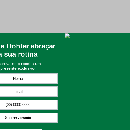
a Mesa Döhler
r?
anos, trilhos, centros de mesa e cortinas de cozinha.
a?