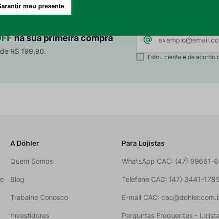
0 cm de sobra em cada lado para o caimento.
ecoração?
OFF
na sua primeira compra
tons semelhantes para criar harmonia visual.
 de R$ 199,90.
Estou ciente e de acordo 
montar composições completas de forma prática e elegant
A Döhler
Para Lojistas
Quem Somos
WhatsApp CAC: (47) 99661-
ne
Blog
Telefone CAC: (47) 3441-178
Trabalhe Conosco
E-mail CAC: cac@dohler.com.
Investidores
Perguntas Frequentes - Lojist