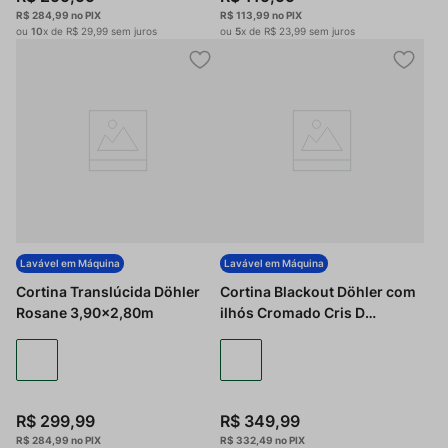
R$ 284,99
no PIX
R$ 113,99
no PIX
ou
10
x de
R$
29
,
99
sem juros
ou
5
x de
R$
23
,
99
sem juros
Lavável em Máquina
Lavável em Máquina
Cortina Translúcida Döhler
Cortina Blackout Döhler com
Rosane 3,90x2,80m
ilhós Cromado Cris D
2,60x2,30m
R$
299
,
99
R$
349
,
99
R$ 284,99
no PIX
R$ 332,49
no PIX