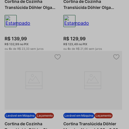
Cortina de Cozinha
Cortina de Cozinha
Translúcida Döhler Olga
Translúcida Döhler Olga
Esmeralda 3,20 x 1,50m
Florência 3,20 x 1,20m
R$
139
,
99
R$
129
,
99
R$ 132,99
no PIX
R$ 123,49
no PIX
ou
6
x de
R$
23
,
33
sem juros
ou
6
x de
R$
21
,
66
sem juros
Lavável em Máquina
Laçamento
Lavável em Máquina
Laçamento
Cortina de Cozinha
Cortina Translúcida Döhler