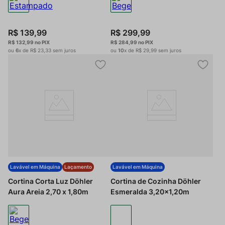
R$
139
,
99
R$
299
,
99
R$ 132,99
no PIX
R$ 284,99
no PIX
ou
6
x de
R$
23
,
33
sem juros
ou
10
x de
R$
29
,
99
sem juros
Lavável em Máquina
Laçamento
Lavável em Máquina
Cortina Corta Luz Döhler
Cortina de Cozinha Döhler
Aura Areia 2,70 x 1,80m
Esmeralda 3,20x1,20m