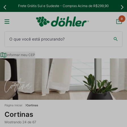
Frete Grátis Sul e Sudeste - Compras Acima de R$299,90
0
O que você está procurando?
Informar meu CEP
Cortinas
Cortinas
Mostrando
24 de 67