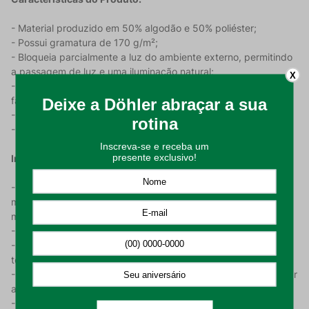
- Material produzido em 50% algodão e 50% poliéster;
- Possui gramatura de 170 g/m²;
- Bloqueia parcialmente a luz do ambiente externo, permitindo
a passagem de luz e uma iluminação natural;
X
- Para dar um toque de elegância, possui ilhós brancos que
facilitam a sua instalação;
- Bela estampa floral com cores harmônicas e primaveris;
- A Cortina possui medidas de 3,20 x 1,20m (largura x altura).
Instruções De Uso:
- Lavagem em temperaturas máximas de 30º C. Com ação
mecânica reduzida, ou seja, na função delicada da sua
máquina;
- Não utilizar cloro e/ou alvejantes durante a higienização;
- A secagem da cortina pode ser em secadora, com
temperatura máxima de 60°C;
- Em casos de utilização de ferros de passar ou a vapor, utilizar
apenas em temperatura média de até 110°C;
- Recomenda-se não realizar nenhuma limpeza a seco no