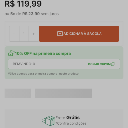
R$
119
,
99
ou
5
x de
R$
23
,
99
sem juros
－
＋
ADICIONAR À SACOLA
10% OFF na primeira compra
BEMVINDO10
COPIAR CUPOM
Válido apenas para primeira compra, neste produto.
Grátis
Frete
*Confira condições