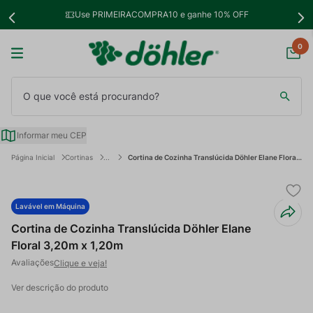
Use PRIMEIRACOMPRA10 e ganhe 10% OFF
0
O que você está procurando?
Informar meu CEP
Cortinas
Cortina de Cozinha Translúcida Döhler Elane Floral 3,20m x 1,20m
Lavável em Máquina
Cortina de Cozinha Translúcida Döhler Elane
Floral 3,20m x 1,20m
Clique e veja!
Ver descrição do produto