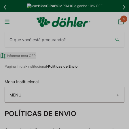
Use PRIMEIRACOMPRA10 e ganhe 10% OFF
0
O que você está procurando?
Informar meu CEP
Página Inicial
Institucional
Políticas de Envio
Menu Institucional
+
MENU
FALE CONOSCO
POLÍTICAS DE ENVIO
PERGUNTAS FREQUENTES
Loja Virtual