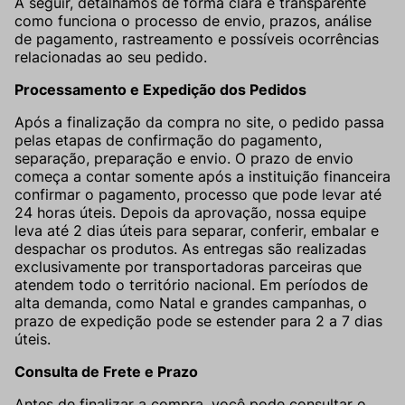
A seguir, detalhamos de forma clara e transparente
POLÍTICAS
Loja On-line
Lojista
como funciona o processo de envio, prazos, análise
de pagamento, rastreamento e possíveis ocorrências
Troca e Devolução
Lojistas
relacionadas ao seu pedido.
Processamento e Expedição dos Pedidos
Pagamento
Após a finalização da compra no site, o pedido passa
Envio
pelas etapas de confirmação do pagamento,
separação, preparação e envio. O prazo de envio
Privacidade
começa a contar somente após a instituição financeira
confirmar o pagamento, processo que pode levar até
Tratamento de Dados
24 horas úteis. Depois da aprovação, nossa equipe
leva até 2 dias úteis para separar, conferir, embalar e
despachar os produtos. As entregas são realizadas
exclusivamente por transportadoras parceiras que
atendem todo o território nacional. Em períodos de
alta demanda, como Natal e grandes campanhas, o
prazo de expedição pode se estender para 2 a 7 dias
úteis.
Consulta de Frete e Prazo
Antes de finalizar a compra, você pode consultar o