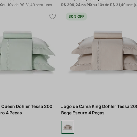
IX
ou
10
x de
R$
31
,
49
sem juros
R$ 299,24
no PIX
ou
10
x de
R$
31
,
49
sem ju
30%
OFF
 Queen Döhler Tessa 200
Jogo de Cama King Döhler Tessa 20
aro 4 Peças
Bege Escuro 4 Peças