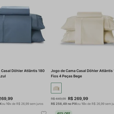
Casal Döhler Atlântis 180
Jogo de Cama Casal Döhler Atlântis
Azul
Fios 4 Peças Bege
269
,
99
R$
269
,
99
R$
449
,
99
IX
ou
10
x de
R$
26
,
99
sem juros
R$ 256,49
no PIX
ou
10
x de
R$
26
,
99
sem ju
40%
OFF