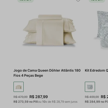
Jogo de Cama Queen Döhler Atlântis 180
Kit Edredom Q
Fios 4 Peças Bege
R$
287
,
99
R$
R$
479
,
99
R$
499
,
99
R$ 273,59
no PIX
ou
10
x de
R$
28
,
79
sem juros
R$ 284,99
no P