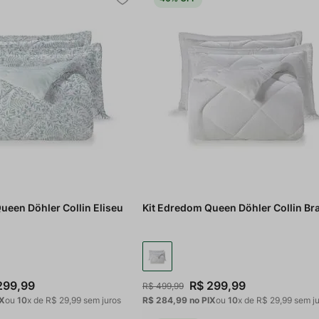
ueen Döhler Collin Eliseu
Kit Edredom Queen Döhler Collin Br
299
,
99
R$
299
,
99
R$
499
,
99
IX
ou
10
x de
R$
29
,
99
sem juros
R$ 284,99
no PIX
ou
10
x de
R$
29
,
99
sem ju