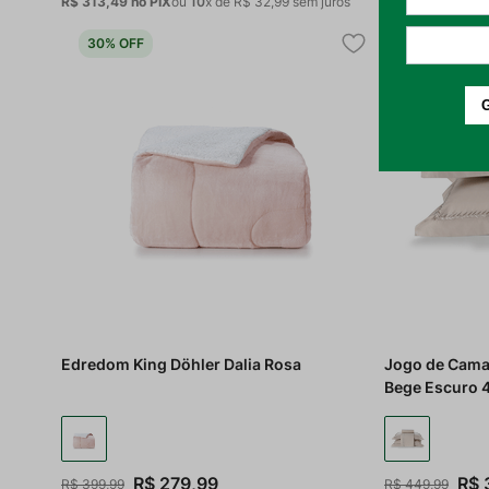
R$ 313,49
no PIX
ou
10
x de
R$
32
,
99
sem juros
R$ 212,79
no PI
30%
OFF
30%
OFF
Edredom King Döhler Dalia Rosa
Jogo de Cama 
Bege Escuro 
R$
279
,
99
R$
R$
399
,
99
R$
449
,
99