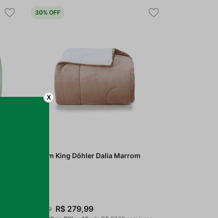
30%
OFF
X
 Face
Edredom King Döhler Dalia Marrom
R$
279
,
99
R$
399
,
99