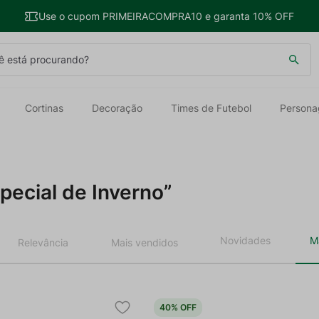
Use o cupom PRIMEIRACOMPRA10 e garanta 10% OFF
 está procurando?
Cortinas
Decoração
Times de Futebol
Persona
pecial de Inverno
Relevância
Mais vendidos
40%
OFF