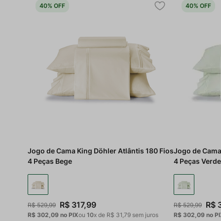
40%
OFF
40%
OFF
Jogo de Cama King Döhler Atlântis 180 Fios
Jogo de Cama 
4 Peças Bege
4 Peças Verde
R$
317
,
99
R$
R$
529
,
99
R$
529
,
99
R$ 302,09
no PIX
ou
10
x de
R$
31
,
79
sem juros
R$ 302,09
no P