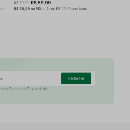
R$
59
,
99
R$
79
,
99
ros
R$ 56,99
no PIX
ou
2
x de
R$
29
,
99
sem juros
Cadastrar
com a Política de Privacidade.