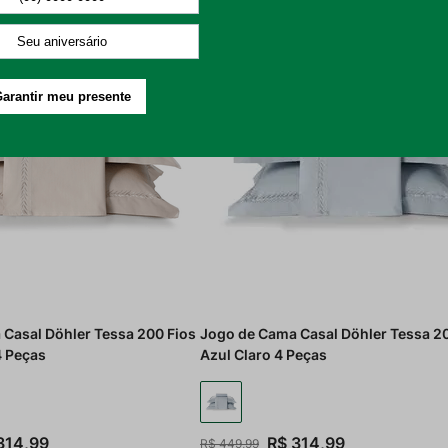
X
ou
10
x de
R$
22
,
39
sem juros
R$ 219,44
no PIX
ou
10
x de
R$
23
,
09
sem ju
30%
OFF
Casal Döhler Tessa 200 Fios
Jogo de Cama Casal Döhler Tessa 2
4 Peças
Azul Claro 4 Peças
314
,
99
R$
314
,
99
R$
449
,
99