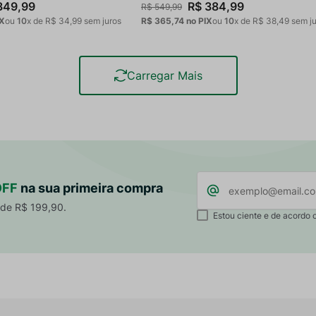
349
,
99
R$
384
,
99
R$
549
,
99
IX
ou
10
x de
R$
34
,
99
sem juros
R$ 365,74
no PIX
ou
10
x de
R$
38
,
49
sem ju
OFF
na sua primeira compra
 de R$ 199,90.
Estou ciente e de acordo 