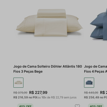
Jogo de Cama Solteiro Döhler Atlântis 180
Jogo de Cama 
Fios 3 Peças Bege
Fios 4 Peças 
R$
227
,
99
R$
R$
379
,
99
R$
449
,
99
R$ 216,59
no PIX
ou
10
x de
R$
22
,
79
sem juros
R$ 256,49
no P
40%
OFF
40%
OFF