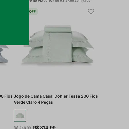
ros
R$ 265,99
no PIX
ou
10
x de
R$
27
,
99
sem juros
30%
OFF
00 Fios
Jogo de Cama Casal Döhler Tessa 200 Fios
Verde Claro 4 Peças
R$
314
,
99
R$
449
,
99