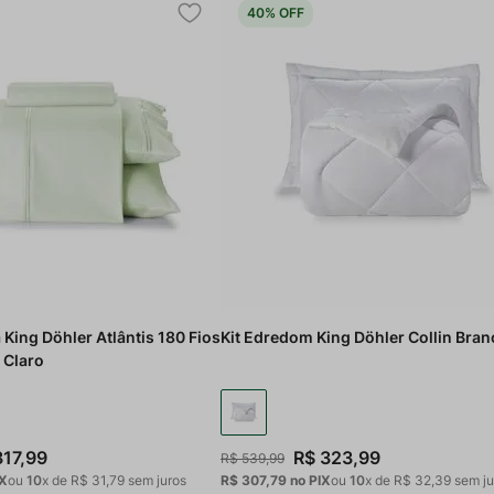
40%
OFF
King Döhler Atlântis 180 Fios
Kit Edredom King Döhler Collin Bran
 Claro
317
,
99
R$
323
,
99
R$
539
,
99
IX
ou
10
x de
R$
31
,
79
sem juros
R$ 307,79
no PIX
ou
10
x de
R$
32
,
39
sem ju