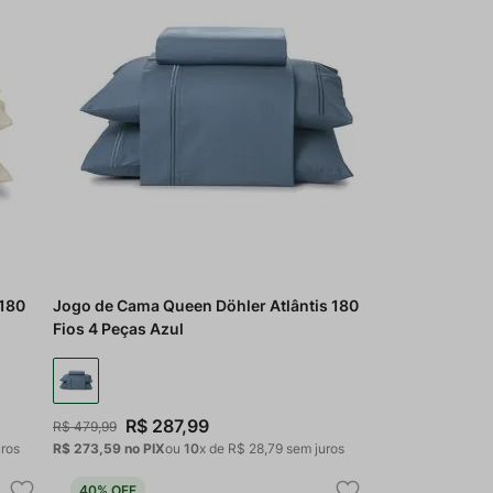
 180
Jogo de Cama Queen Döhler Atlântis 180
Fios 4 Peças Azul
R$
287
,
99
R$
479
,
99
ros
R$ 273,59
no PIX
ou
10
x de
R$
28
,
79
sem juros
40%
OFF