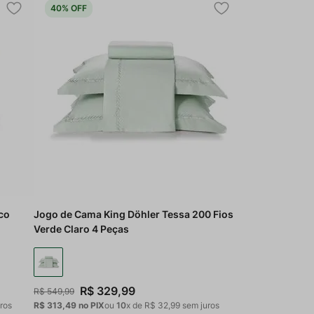
40%
OFF
co
Jogo de Cama King Döhler Tessa 200 Fios
Verde Claro 4 Peças
R$
329
,
99
R$
549
,
99
ros
R$ 313,49
no PIX
ou
10
x de
R$
32
,
99
sem juros