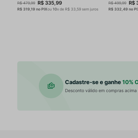
R$
335
,
99
R$
R$
479
,
99
R$
499
,
99
R$ 319,19
no PIX
ou
10
x de
R$
33
,
59
sem juros
R$ 332,49
no P
Cadastre-se e ganhe
10% 
Desconto válido em compras acima