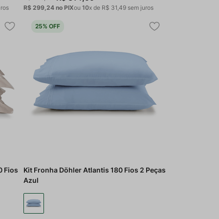
ros
R$ 299,24
no PIX
ou
10
x de
R$
31
,
49
sem juros
25%
OFF
0 Fios
Kit Fronha Döhler Atlantis 180 Fios 2 Peças
Azul