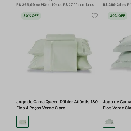
R$ 265,99
no PIX
ou
10
x de
R$
27
,
99
sem juros
R$ 299,24
no P
30%
OFF
30%
OFF
Jogo de Cama Queen Döhler Atlântis 180
Jogo de Cama
Fios 4 Peças Verde Claro
Fios Verde Cl