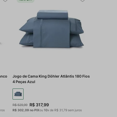
anco
Jogo de Cama King Döhler Atlântis 180 Fios
4 Peças Azul
R$
317
,
99
R$
529
,
99
ros
R$ 302,09
no PIX
ou
10
x de
R$
31
,
79
sem juros