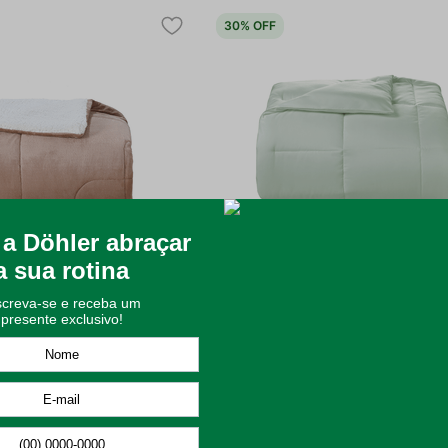
30%
OFF
l Döhler Dalia Marrom
Edredom Queen Döhler Aspen Dupla
Verde Claro
223
,
99
R$
230
,
99
R$
329
,
99