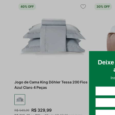
40%
OFF
30%
OFF
Jogo de Cama King Döhler Tessa 200 Fios
Edredom Casa
Azul Claro 4 Peças
R$
329
,
99
R$
R$
549
,
99
R$
319
,
99