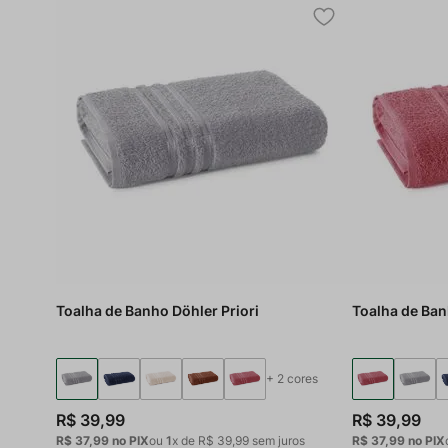
Toalha de Banho Döhler Priori
Toalha de Ban
+
2
cores
R$
39
,
99
R$
39
,
99
R$ 37,99
no PIX
ou
1
x de
R$
39
,
99
sem juros
R$ 37,99
no PIX