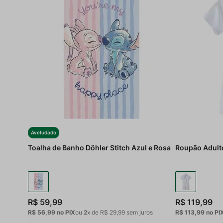
Aveludado
Toalha de Banho Döhler Stitch Azul e Rosa
Roupão Adulto
R$
59
,
99
R$
119
,
99
R$ 56,99
no PIX
ou
2
x de
R$
29
,
99
sem juros
R$ 113,99
no PI