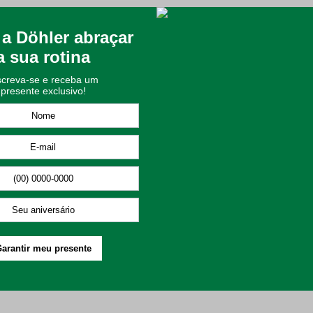
ho Döhler Priori
+
2
cores