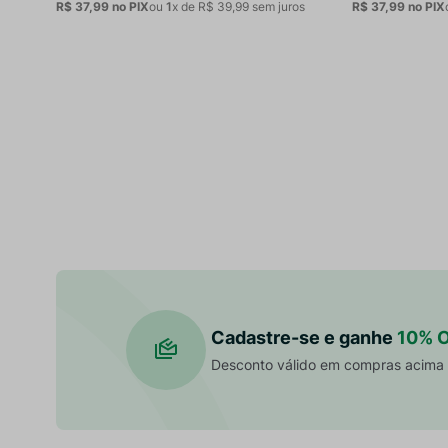
R$ 37,99
no PIX
ou
1
x de
R$
39
,
99
sem juros
R$ 37,99
no PIX
Cadastre-se e ganhe
10% 
Desconto válido em compras acima