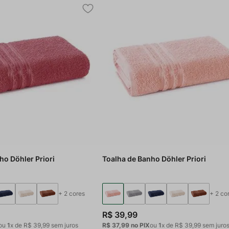
ho Döhler Priori
Toalha de Banho Döhler Priori
+
2
cores
+
2
co
R$
39
,
99
ou
1
x de
R$
39
,
99
sem juros
R$ 37,99
no PIX
ou
1
x de
R$
39
,
99
sem juro