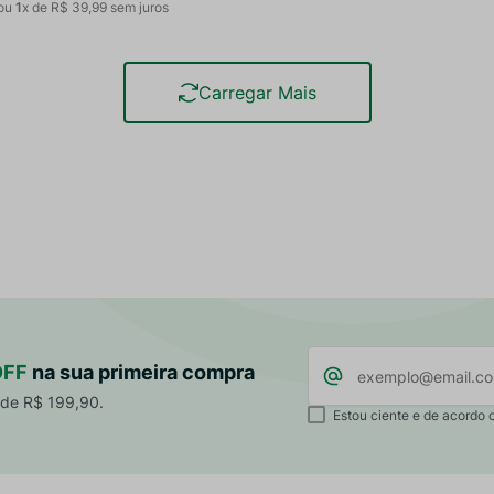
ou
1
x de
R$
39
,
99
sem juros
OFF
na sua primeira compra
 de R$ 199,90.
Estou ciente e de acordo 