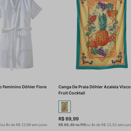
 Feminino Döhler Fiore
Canga De Praia Döhler Azaleia Visc
Fruit Cocktail
R$
69
,
99
X
ou
5
x de
R$
23
,
99
sem juros
R$ 66,49
no PIX
ou
3
x de
R$
23
,
33
sem jur