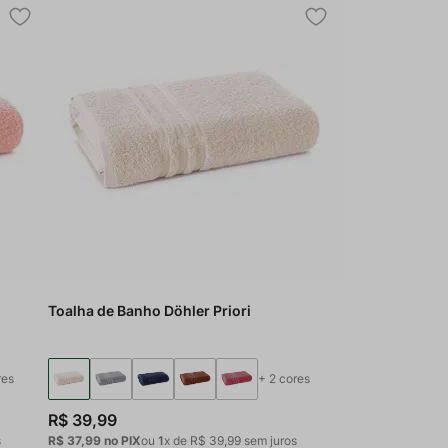
Toalha de Banho Döhler Priori
res
+
2
cores
R$
39
,
99
s
R$ 37,99
no PIX
ou
1
x de
R$
39
,
99
sem juros