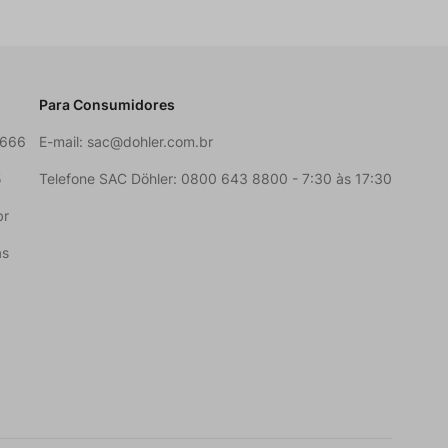
Para Consumidores
6666
E-mail:
sac@dohler.com.br
5
Telefone SAC Döhler: 0800 643 8800 - 7:30 às 17:30
br
as