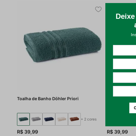
Toalha de Banho Döhler Priori
Toalha de Ban
+
2
cores
R$
39
,
99
R$
39
,
99