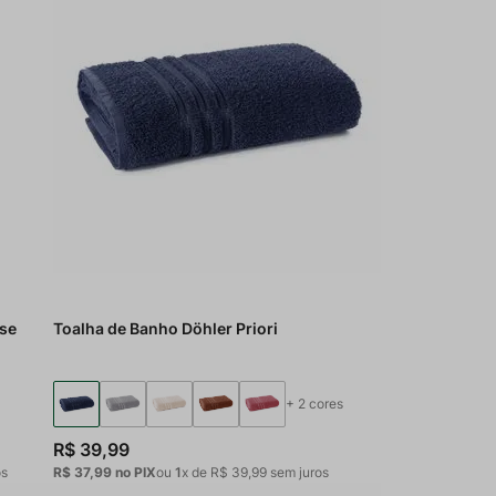
ose
Toalha de Banho Döhler Priori
+
2
cores
R$
39
,
99
os
R$ 37,99
no PIX
ou
1
x de
R$
39
,
99
sem juros