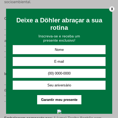
socioambiental.
X
Características do Produto:
- Produzido em algodão 100%;
- Dimensões maiores do que a toalha tradicional, o que
aumenta a comodidade na hora do seu banho;
- Possui gramatura de 500g/m²;
- Detalhe em jacquard na barra;
- A Toalha Banhão tem medidas de 90x150cm.
Instrução De Uso:
- Lavar em processo suave, com temperatura máxima de
60°C;
- Não alvejar nem limpar a seco;
- Passar em temperatura máxima de 150°C.
Embalagem composta por
: 1 (uma) Toalha Banhão com