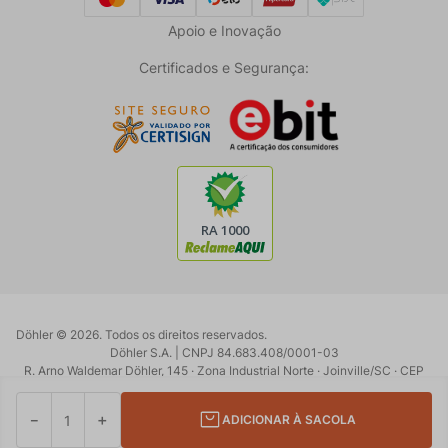
Apoio e Inovação
Certificados e Segurança:
Döhler ©
2026
. Todos os direitos reservados.
Döhler S.A. | CNPJ 84.683.408/0001-03
R. Arno Waldemar Döhler, 145 · Zona Industrial Norte · Joinville/SC · CEP
89219-902
Powered by:
Developed by:
－
＋
ADICIONAR À SACOLA