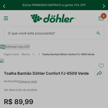
Use PRIMEIRACOMPRA10 e ganhe 10% OFF
0
O que você está procurando?
Informar meu CEP
Banho
Toalha Banhão Döhler Confort FJ-6509 Verde
Toalha Banhão Döhler Confort FJ-6509 Verde
Clique e veja!
Ver descrição do produto
R$
89
,
99