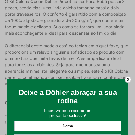
O Kit Colcha Queen Döhler Piquet na cor Rosa Bebê possui 3
peças, sendo elas: uma linda colcha tamanho casal e dois
porta travesseiros. O conforto é garantido com a composição
de 100% algodão e gramatura de 305 g/m², que confere um
toque macio e delicado. Sua cama se tornará um lugar ainda
mais aconchegante e ideal para descansar ao fim do dia.
O diferencial deste modelo está no tecido em piquet favo, que
proporciona um relevo singular e sofisticado ao produto com
uma textura que imita favos de mel. A estampa lisa é ideial
para todos os ambientes. Seja para quem busca uma
aparência minimalista, elegante ou simples, este é o Kit Colcha
perfeito, combinando com seu estilo e trazendo o conforto que
X
você busca.
Características do Produto:
- Produzido em algodão 100%m coferindo um toque suave ao
produto;
- Possui gramatura de 305 g/m²;
- Apresenta estampa lisa e tecido em piquet favo, levando