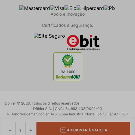
Apoio e Inovação
Certificados e Segurança:
Döhler ©
2026
. Todos os direitos reservados.
Döhler S.A. | CNPJ 84.683.408/0001-03
R. Arno Waldemar Döhler, 145 · Zona Industrial Norte · Joinville/SC · CEP
89219-902
Powered by:
Developed by:
－
＋
ADICIONAR À SACOLA