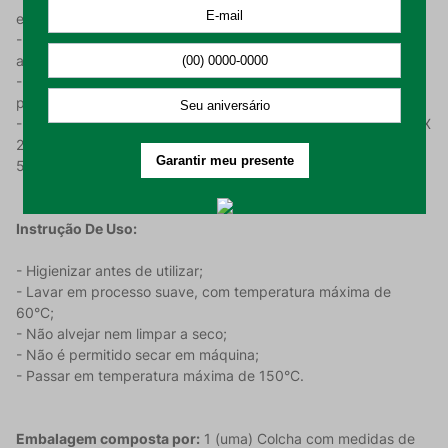
elegância ao seu ambiente;
- Tecido pré-encolhido, o que impede que as medidas sejam
alteradas após a lavagem;
- Imagens ilustrativas de um tamanho padrão casal, porém o
produto se ao tamanho solteiro com 2 peças;
- O Kit Colcha possui 1 (uma) Colcha com medidas de 2,40 m X
2,50 m e 2 (dois) Porta Travesseiros com medidas de 70 cm x
50 cm.
Instrução De Uso:
- Higienizar antes de utilizar;
- Lavar em processo suave, com temperatura máxima de
60°C;
- Não alvejar nem limpar a seco;
- Não é permitido secar em máquina;
- Passar em temperatura máxima de 150°C.
Embalagem composta por:
1 (uma) Colcha com medidas de