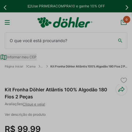
Use PRIMEIRACOMPRA10 e ganhe 10% OFF
0
O que você está procurando?
Informar meu CEP
Cama
Kit Fronha Döhler Atlântis 100% Algodão 180 Fios 2 Peças
Kit Fronha Döhler Atlântis 100% Algodão 180
Fios 2 Peças
Clique e veja!
Ver descrição do produto
R$
99
,
99