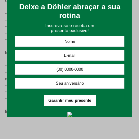
Características do Produto:
-100% algodão, para maior conforto e maciez;
-180 fios para resistência e suavidade;
-Apresenta fio penteado e tecido Percal;
-Bordado sofisticado,
-Possui 2 (duas) peças.
Instruções de Uso e Conservação:
-Realizar a higienização do produto antes de utilizar.
-Lavar em processo suave da máquina, com temperatura
máxima de 60C.
-Proibido usar alvejante e lavagem a seco.
-Secagem em máquina permitida (máx. 60C).
-Passar a ferro em temperatura máxima de 150C.
Embalagem composta por:
2 (duas) fronhas de 70cm x 50cm