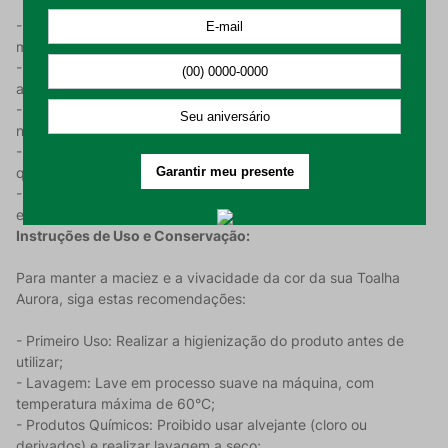
- Composição: 97% Algodão e 3% Poliéster, equilibrando
maciez natural e resistência;
- Gramatura: 440 g/m², proporcionando corpo, volume e alta
absorção;
- Tecido Jacquard: Detalhes texturizados tecidos diretamente
na trama para maior elegância;
- Barra Embutida: Acabamento premium com costura invisível
que garante um visual sofisticado;
- Dimensões: 70 cm x 1,35 m, tamanho banho padrão com
excelente cobertura;
Instruções de Uso e Conservação:
Para manter a maciez e a vivacidade da cor da sua Toalha
Aurora, siga estas recomendações:
- Primeiro Uso: Realizar a higienização do produto antes de
utilizar;
- Lavagem: Lave em processo suave na máquina, com
temperatura máxima de 60°C;
- Produtos Químicos: Proibido usar alvejante (cloro ou
derivados) e realizar lavagem a seco;