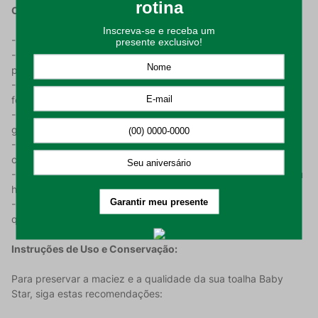
Características do Produto:
- Tecido Aveludado: Toque extra macio e confortável;
- Barra para Bordar: Espaço com altura de 60 pontos, ideal
para personalização e artesanato;
- Detalhe em Jacquard: Desenhos de estrelas texturizados
feitos na própria trama do tecido;
- Composição de Qualidade: Mínimo de 85% Algodão,
garantindo durabilidade e alta absorção;
- Gramatura de 415 g/m²: Toque encorpado com excelente
capacidade de secagem;
- Dimensões: 30 cm x 45 cm, tamanho perfeito para lavabo ou
higiene rápida;
- Cor Branco: Tonalidade clássica e versátil que se adapta a
qualquer decoração de enxoval.
Instruções de Uso e Conservação:
Para preservar a maciez e a qualidade da sua toalha Baby
Star, siga estas recomendações: