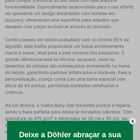
para compor o enxoval do seu bebê com delicadeza e
funcionalidade. Especialmente desenvolvida para o uso infantil,
ela apresenta um design encantador com estrelas em
jacquard, oferecendo uma superfície para artesãos que
desejam criar peças exclusivas através do bordado.
Confeccionada em tecido aveludado com no mínimo 85% de
algodão, esta toalha proporciona um toque extremamente
macio e suave, ideal para a pele sensível dos pequenos. O
grande diferencial está na técnica Jacquard, onde os
desenhos de estrelas são entrelaçados diretamente na trama
do tecido, garantindo padrões sofisticados e duráveis. Para a
personalização, a peça conta com uma barra especial com
altura de 60 pontos, permitindo bordados detalhados e
criativos.
Na cor Branca, a toalha Baby Star transmite pureza e higiene,
sendo a base perfeita para destacar bordados coloridos. Com
gramatura de 415 g/m² e dimensões de 30 cm x 45 cm, ela
X
oferece a absorção e a densidade ideais para o uso diário,
mantendo o aspecto de nova por muito mais tempo.