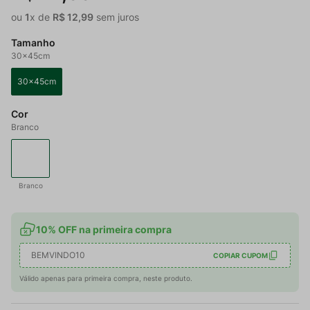
ou
1
x de
R$
12
,
99
sem juros
Tamanho
30x45cm
30x45cm
Cor
Branco
Branco
10% OFF na primeira compra
BEMVINDO10
COPIAR CUPOM
Válido apenas para primeira compra, neste produto.