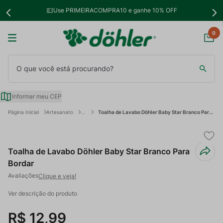
Use PRIMEIRACOMPRA10 e ganhe 10% OFF
0
O que você está procurando?
Informar meu CEP
Artesanato
Toalha de Lavabo Döhler Baby Star Branco Para Bordar
Toalha de Lavabo Döhler Baby Star Branco Para
Bordar
Clique e veja!
Ver descrição do produto
R$
12
,
99