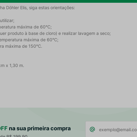
 Döhler Elis, siga estas orientações:
tilizar;
peratura máxima de 60°C;
quer produto à base de cloro) e realizar lavagem a seco;
emperatura máxima de 60°C;
tura máxima de 150°C.
cm x 1,30 m.
OFF
na sua primeira compra
 de R$ 199,90.