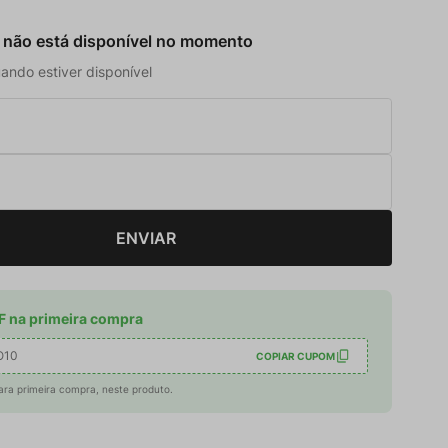
 não está disponível no momento
ando estiver disponível
ENVIAR
 na primeira compra
O10
COPIAR CUPOM
ara primeira compra, neste produto.