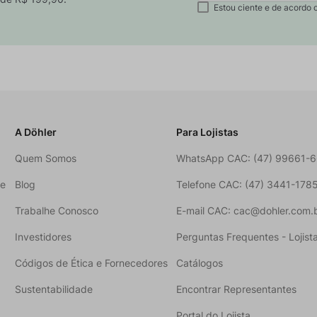
Estou ciente e de acordo 
A Döhler
Para Lojistas
Quem Somos
WhatsApp CAC: (47) 99661-
ne
Blog
Telefone CAC: (47) 3441-178
Trabalhe Conosco
E-mail CAC: cac@dohler.com.
Investidores
Perguntas Frequentes - Lojist
Códigos de Ética e Fornecedores
Catálogos
Sustentabilidade
Encontrar Representantes
Portal do Lojista