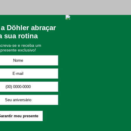
onforto para o seu Dia a Dia
al para quem busca aliar funcionalidade e bem-estar na rotina de cu
tando-se perfeitamente a qualquer estilo de banheiro.
00 g/m², esta toalha oferece uma absorção eficiente e um toque m
s em relevo, que confere um charme especial e um acabamento sofi
na respirabilidade e suavidade ao toque;
ecagem rápida e fácil manuseio no cotidiano;
ético e elegância ao enxoval;
lidade e resistência às lavagens constantes;
utras peças e mantém o visual do ambiente sempre equilibrado.