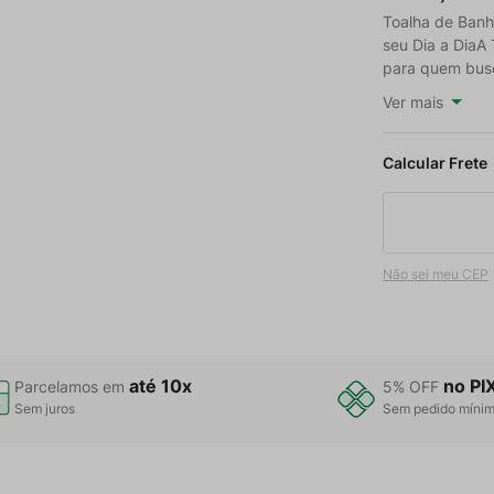
Toalha de Banho
seu Dia a DiaA 
para quem busca
Ver mais
Não sei meu CEP
até 10x
no PI
Parcelamos em
5% OFF
Sem juros
Sem pedido míni