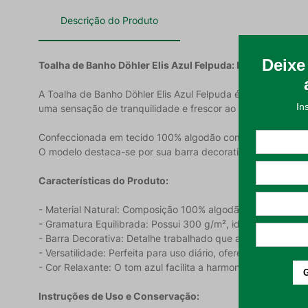
Descrição do Produto
Toalha de Banho Döhler Elis Azul Felpuda: Praticidade e C
A Toalha de Banho Döhler Elis Azul Felpuda é a escolha ide
uma sensação de tranquilidade e frescor ao ambiente, adap
Confeccionada em tecido 100% algodão com gramatura de 3
O modelo destaca-se por sua barra decorativa com detalhe
Características do Produto:
- Material Natural: Composição 100% algodão que proporcio
- Gramatura Equilibrada: Possui 300 g/m², ideal para uma s
- Barra Decorativa: Detalhe trabalhado que agrega valor est
- Versatilidade: Perfeita para uso diário, oferecendo durabi
- Cor Relaxante: O tom azul facilita a harmonização com o
Instruções de Uso e Conservação: