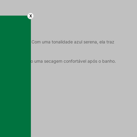
X
idados pessoais. Com uma tonalidade azul serena, ela traz
acio, garantindo uma secagem confortável após o banho.
sticado à peça.