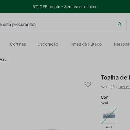
5% OFF no pix - Sem valor mínimo
 está procurando?
Cortinas
Decoração
Times de Futebol
Persona
 Azul
Toalha de 
Clique 
Cor
Azul
Azul