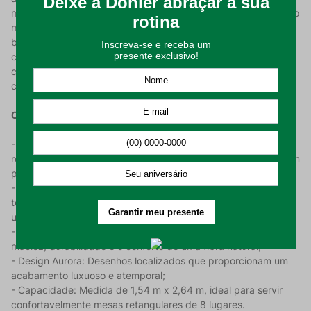
manchas. Essa tecnologia permite que líquidos e sujeiras, como
molhos e café, sejam removidos facilmente. Para higienizá-la,
basta utilizar um pano úmido imediatamente após o contato
com a sujeira, deixando sua toalha pronta para o próximo uso
com total agilidade e sem a necessidade de lavagens
constantes.
Características do Produto:
- Proteção Döhler Clean: Tecnologia de última geração que
repele líquidos e permite a limpeza instantânea com apenas um
pano úmido;
- Tecnologia Jacquard: O design em jacquard apresenta
texturas trabalhadas na própria trama do tecido, conferindo
um visual rico e detalhado em toda a peça;
- Composição Nobre: Produzida em 100% algodão, garantindo
maciez, durabilidade e o conforto de uma fibra natural;
- Design Aurora: Desenhos localizados que proporcionam um
acabamento luxuoso e atemporal;
- Capacidade: Medida de 1,54 m x 2,64 m, ideal para servir
confortavelmente mesas retangulares de 8 lugares.