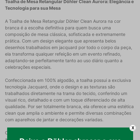
Toalha de Mesa Retangular Döhler Clean Aurora: Elegância e
Tecnologia para sua Mesa
A Toalha de Mesa Retangular Döhler Clean Aurora na cor
branca é a escolha definitiva para quem busca uma
composição de mesa clássica, sofisticada e extremamente
prática. Com um design elegante que apresenta belos
desenhos trabalhados em jacquard por todo o corpo da peça,
ela transforma qualquer refeição em um evento refinado,
adaptando-se perfeitamente tanto ao uso diário quanto a
celebrações especiais.
Confeccionada em 100% algodão, a toalha possui a exclusiva
tecnologia Jacquard, onde o design e as texturas são
trabalhados diretamente na trama do tecido, conferindo um
visual rico, detalhado e com um toque diferenciado de alta
qualidade. Por ser totalmente branca, ela oferece uma estética
clean que amplia o ambiente e permite diversas combinações
com aparelhos de jantar e decorações variadas.
X
O grande destaque desta linha é a proteção Döhler Clean: um
acabamento especial que atua como um escudo contra