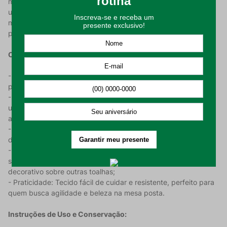
molhos, café e outros líquidos. Para higienizá-la, basta utilizar
um pano úmido imediatamente após o contato com a sujeira,
mantendo a peça sempre limpa e pronta para o uso com total
praticidade no dia a dia.
Características do Produto:
- Proteção Döhler Clean: Tecnologia que repele líquidos e
permite uma limpeza rápida com apenas um pano úmido;
- Composição Sustentável: Produzida em 100% algodão,
utilizando algodão recuperado para minimizar o impacto
ambiental;
- Estamparia Digital: Processo sustentável que confere maior
definição aos detalhes da estampa Nina;
- Versatilidade: Dimensões de 78 cm x 78 cm, ideais para
serem usadas como toalha de chá ou como centro de mesa
decorativo sobre outras toalhas;
- Praticidade: Tecido fácil de cuidar e resistente, perfeito para
quem busca agilidade e beleza na mesa posta.
Instruções de Uso e Conservação: