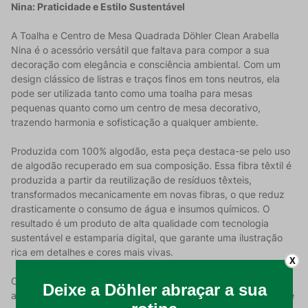
Nina: Praticidade e Estilo Sustentável
A Toalha e Centro de Mesa Quadrada Döhler Clean Arabella
Nina é o acessório versátil que faltava para compor a sua
decoração com elegância e consciência ambiental. Com um
design clássico de listras e traços finos em tons neutros, ela
pode ser utilizada tanto como uma toalha para mesas
pequenas quanto como um centro de mesa decorativo,
trazendo harmonia e sofisticação a qualquer ambiente.
Produzida com 100% algodão, esta peça destaca-se pelo uso
de algodão recuperado em sua composição. Essa fibra têxtil é
produzida a partir da reutilização de resíduos têxteis,
transformados mecanicamente em novas fibras, o que reduz
drasticamente o consumo de água e insumos químicos. O
resultado é um produto de alta qualidade com tecnologia
sustentável e estamparia digital, que garante uma ilustração
rica em detalhes e cores mais vivas.
X
O grande diferencial da linha é a proteção Döhler Clean: um
acabamento especial que protege o tecido contra manchas de