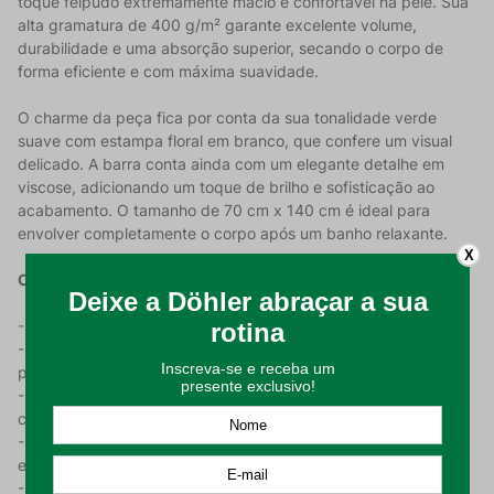
toque felpudo extremamente macio e confortável na pele. Sua
alta gramatura de 400 g/m² garante excelente volume,
durabilidade e uma absorção superior, secando o corpo de
forma eficiente e com máxima suavidade.
O charme da peça fica por conta da sua tonalidade verde
suave com estampa floral em branco, que confere um visual
delicado. A barra conta ainda com um elegante detalhe em
viscose, adicionando um toque de brilho e sofisticação ao
acabamento. O tamanho de 70 cm x 140 cm é ideal para
envolver completamente o corpo após um banho relaxante.
X
Características do Produto:
- Design Delicado: Cor verde com estampa floral em branco;
- Acabamento Elegante: Possui detalhe em viscose na barra
para um toque sofisticado;
- Conforto Superior: 100% Algodão com toque macio e
confortável;
- Ultra Absorção: Gramatura de 400 g/m² para máxima
eficiência e volume;
- Tamanho Padrão: 70 cm x 140 cm, ideal para banho adulto.