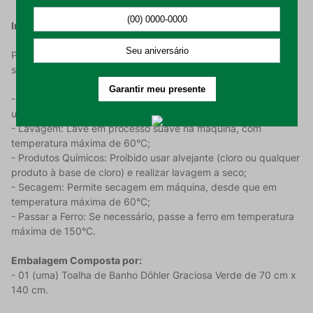
Instruções de Uso e Conservação:
Para que a Toalha de Banho Döhler Graciosa Verde mantenha
sua maciez, cores e qualidade, siga estas recomendações:
- Primeiro Uso: Realizar a higienização do produto antes de
utilizar;
- Lavagem: Lave em processo suave na máquina, com
temperatura máxima de 60°C;
- Produtos Químicos: Proibido usar alvejante (cloro ou qualquer
produto à base de cloro) e realizar lavagem a seco;
- Secagem: Permite secagem em máquina, desde que em
temperatura máxima de 60°C;
- Passar a Ferro: Se necessário, passe a ferro em temperatura
máxima de 150°C.
Embalagem Composta por:
- 01 (uma) Toalha de Banho Döhler Graciosa Verde de 70 cm x
140 cm.