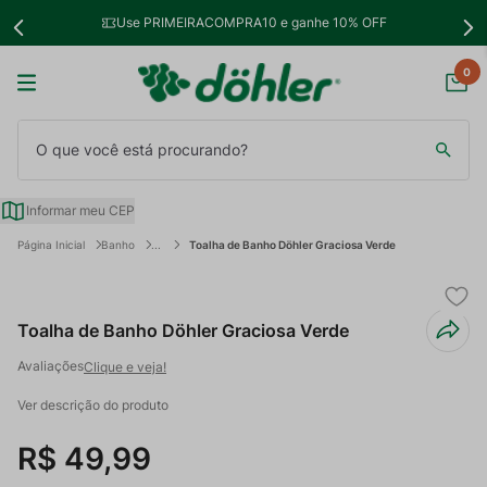
Use PRIMEIRACOMPRA10 e ganhe 10% OFF
0
O que você está procurando?
Informar meu CEP
Banho
Toalha de Banho Döhler Graciosa Verde
Toalha de Banho Döhler Graciosa Verde
Clique e veja!
Ver descrição do produto
R$
49
,
99