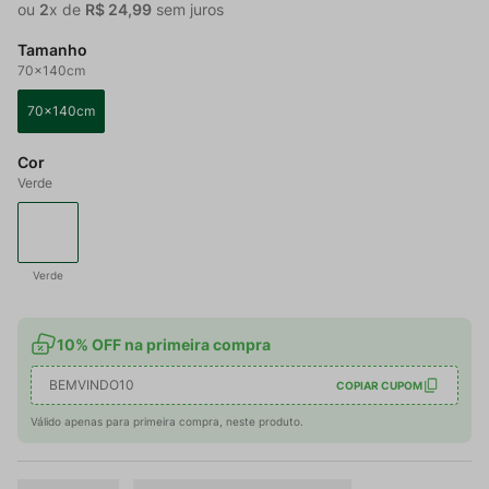
ou
2
x de
R$
24
,
99
sem juros
Tamanho
70x140cm
70x140cm
Cor
Verde
Verde
10% OFF na primeira compra
BEMVINDO10
COPIAR CUPOM
Válido apenas para primeira compra, neste produto.