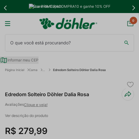
Use PRIMEIRACOMPRA10 e ganhe 10% OFF
0
O que você está procurando?
Informar meu CEP
Cama
Edredom Solteiro Döhler Dalia Rosa
Edredom Solteiro Döhler Dalia Rosa
Clique e veja!
Ver descrição do produto
R$
279
,
99