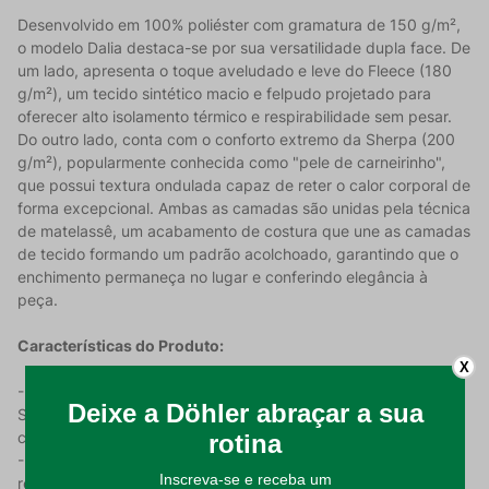
Desenvolvido em 100% poliéster com gramatura de 150 g/m²,
o modelo Dalia destaca-se por sua versatilidade dupla face. De
um lado, apresenta o toque aveludado e leve do Fleece (180
g/m²), um tecido sintético macio e felpudo projetado para
oferecer alto isolamento térmico e respirabilidade sem pesar.
Do outro lado, conta com o conforto extremo da Sherpa (200
g/m²), popularmente conhecida como "pele de carneirinho",
que possui textura ondulada capaz de reter o calor corporal de
forma excepcional. Ambas as camadas são unidas pela técnica
de matelassê, um acabamento de costura que une as camadas
de tecido formando um padrão acolchoado, garantindo que o
enchimento permaneça no lugar e conferindo elegância à
peça.
Características do Produto:
X
- Tecnologia Dupla Face: Um lado em Fleece macio e outro em
Sherpa ondulada, oferecendo duas texturas de máximo
conforto;
- Isolamento Térmico Superior: Ideal para o frio intenso,
retendo o calor sem a umidade, graças às propriedades das