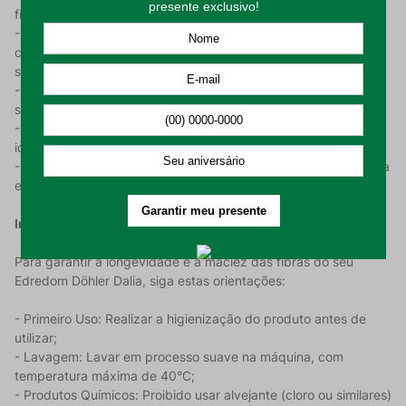
fibras sintéticas;
- Acabamento Matelassado: Técnica de costura que une as
camadas de tecido, proporcionando durabilidade e um visual
sofisticado;
- Praticidade e Durabilidade: Material que não amassa, possui
secagem rápida e mantém a maciez mesmo após as lavagens;
- Dimensões Solteiro: Com 1,80 m x 2,50 m, oferece cobertura
ideal e caimento perfeito para camas de solteiro;
- Cor Rosa: Tonalidade suave e romântica que transmite leveza
e sensação de aconchego ao dormitório.
Instruções de Uso e Conservação:
Para garantir a longevidade e a maciez das fibras do seu
Edredom Döhler Dalia, siga estas orientações:
- Primeiro Uso: Realizar a higienização do produto antes de
utilizar;
- Lavagem: Lavar em processo suave na máquina, com
temperatura máxima de 40°C;
- Produtos Químicos: Proibido usar alvejante (cloro ou similares)