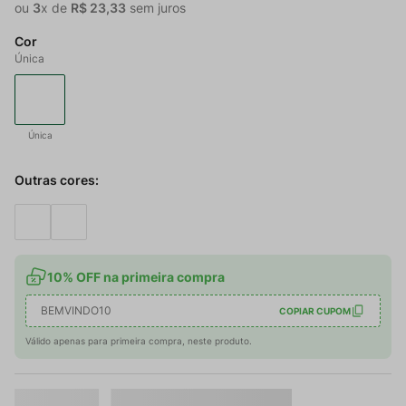
ou
3
x de
R$
23
,
33
sem juros
Cor
Única
Única
Outras cores:
10% OFF na primeira compra
BEMVINDO10
COPIAR CUPOM
Válido apenas para primeira compra, neste produto.