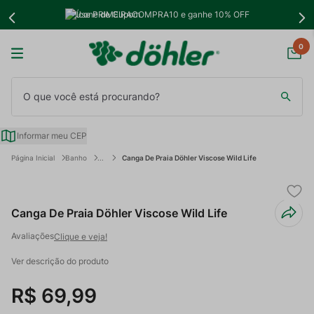
Use PRIMEIRACOMPRA10 e ganhe 10% OFF
0
O que você está procurando?
Informar meu CEP
Banho
Canga De Praia Döhler Viscose Wild Life
Canga De Praia Döhler Viscose Wild Life
Clique e veja!
Ver descrição do produto
R$
69
,
99