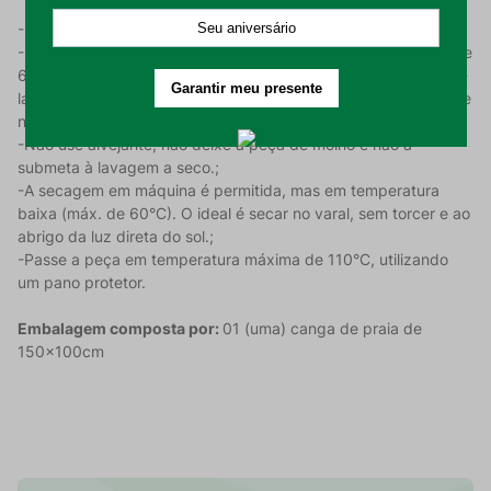
-Lave a peça separadamente antes do primeiro uso;
-Na máquina, use o ciclo delicado com temperatura máxima de
60°C e coloque a peça em um saco de lavagem para protegê-
la. Se preferir, lave à mão com água fria ou morna e detergente
neutro;
-Não use alvejante, não deixe a peça de molho e não a
submeta à lavagem a seco.;
-A secagem em máquina é permitida, mas em temperatura
baixa (máx. de 60°C). O ideal é secar no varal, sem torcer e ao
abrigo da luz direta do sol.;
-Passe a peça em temperatura máxima de 110°C, utilizando
um pano protetor.
Embalagem composta por:
01 (uma) canga de praia de
150x100cm