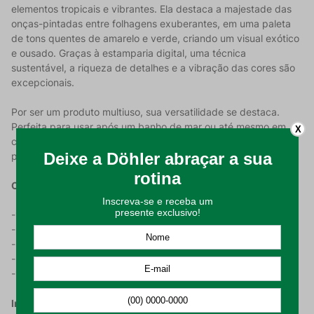
elementos tropicais e vibrantes. Ela destaca a majestade das
onças-pintadas entre folhagens exuberantes, em uma paleta
de tons quentes de amarelo e verde, criando um visual exótico
e ousado. Graças à estamparia digital, uma técnica
sustentável, a riqueza de detalhes e a vibração das cores são
excepcionais.
Por ser um produto multiuso, sua versatilidade se destaca.
Perfeita para usar após um banho de mar ou até mesmo em
X
casa, a canga pode se transformar em um item de moda, ideal
para qualquer ocasião sob o sol.
Características do Produto:
-100% viscose, para maior leveza e praticidade;
-Possui gramatura de 130g/m²;
-Estamparia digital, Wild Life;
-Produto multiuso;
-100 x 150 centímetros de tamanho.
Instruções de Uso e Conservação: