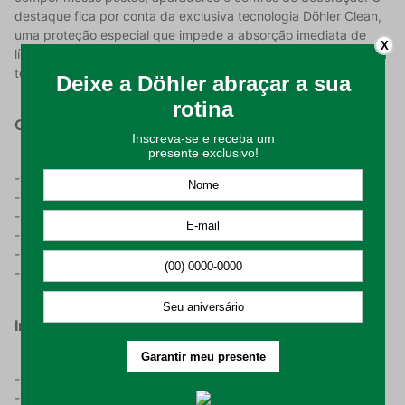
destaque fica por conta da exclusiva tecnologia Döhler Clean,
uma proteção especial que impede a absorção imediata de
X
líquidos e facilita a limpeza — basta passar um pano úmido e a
toalha fica pronta para o próximo uso.,
Características do Produto:
-
Tecnologia Döhler Clean, que facilita a limpeza;
-
Tecido misto: 50% algodão e 50% poliéster;
-
Gramatura de 170 g/m²;
-
Toque suave e excelente caimento;
-
Ideal para centros de mesa, aparadores e mesas postas;
-
Tamanho: 78 cm x 78 cm.
Instruções de Uso:
-
Utilizar um pano úmido para remover manchas e sujeiras;
-
Lavar à mão ou à máquina em processo suave;