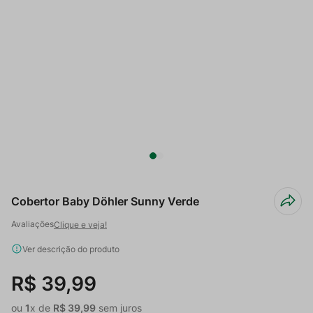
Cobertor Baby Döhler Sunny Verde
Clique e veja!
Ver descrição do produto
R$
39
,
99
ou
1
x de
R$
39
,
99
sem juros