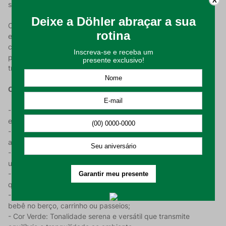
X
sem pesar.
O diferencial do modelo Sunny está em seu corpo trabalhado
em alto e baixo relevo com desenhos de estrelas, que
conferem uma textura lúdica mágica à peça. É a união entre a
praticidade da secagem rápida e o design encantador que
transforma o enxoval do bebê em um refúgio de aconchego.
Características do Produto:
- Material 100% Poliéster: Alta durabilidade, toque extra macio
e resistência;
- Gramatura de 250 g/m²: Oferece densidade ideal para
aquecer com conforto e leveza;
- Microfibra Flanelada: Textura aveludada que proporciona
uma experiência sensorial acolhedora;
- Alto e Baixo Relevo: Acabamento com desenhos de estrelas
que conferem charme e elegância;
- Tamanho Ideal: Dimensões pensadas para acompanhar o
bebê no berço, carrinho ou passeios;
- Cor Verde: Tonalidade serena e versátil que transmite