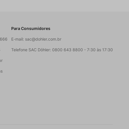
Para Consumidores
6666
E-mail:
sac@dohler.com.br
5
Telefone SAC Döhler: 0800 643 8800 - 7:30 às 17:30
br
as