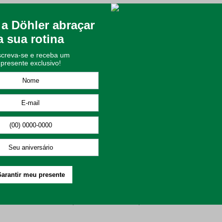
esina para evitar a passagem de luz, apresenta o toque mais armad
stico. Após a primeira lavagem, esse caimento deve melhorar.
oliéster;
temperatura do ambiente mantendo seu local fresco no verão e aquecid
ia e moveis protegidos dos possíveis danos causados pelos raios sola
ós cromados que facilitam a sua instalação.
nica reduzida, ou seja, na função delicada da sua máquina;
ando sempre o lado do tecido em contato com o varal, e o lado do b
ilizar apenas em temperatura média de até 110°C;
 utilizar materiais abrasivos.
 lavar. Isso contribui para não arranhar a parte metálica.