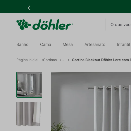
O que você
Banho
Cama
Mesa
Artesanato
Infantil
Cortinas
Cortina Blackout Döhler Lore com