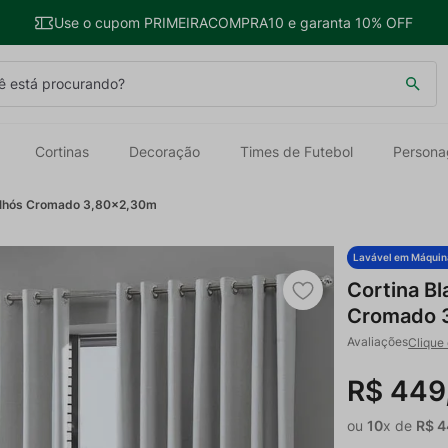
Use o cupom PRIMEIRACOMPRA10 e garanta 10% OFF
 está procurando?
Cortinas
Decoração
Times de Futebol
Persona
 ilhós Cromado 3,80x2,30m
Lavável em Máquin
Cortina Bl
Cromado 
Clique 
R$
449
ou
10
x de
R$
4