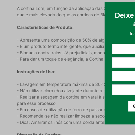
A cortina Lore, em função da aplicação das 3 camadas de r
que é mais elevada do que as cortinas de Blackout com plá
Características de Produto:
- Apresenta uma composição de 50% de algodão e 50% de p
- É um produto termo inteligente, que auxilia a regular a 
- Bloqueio contra raios UV prejudiciais, mantendo sua famíl
- Para dar um toque de elegância, a Cortina Lore possui ilh
Instruções de Uso:
- Lavagem em temperatura máxima de 30º C. Com ação mecâ
- Não utilizar cloro e/ou alvejante durante a higienização;
- Realizar a secagem da cortina em varal à sombra, pendur
para esse processo;
- Em casos de utilização de ferro de passar ou a vapor, ut
- Recomenda-se não realizar limpeza a seco no produto e não
- Dica: Amarrar os ilhós com uma corda antes de colocar para
Dimensão da Cortina: