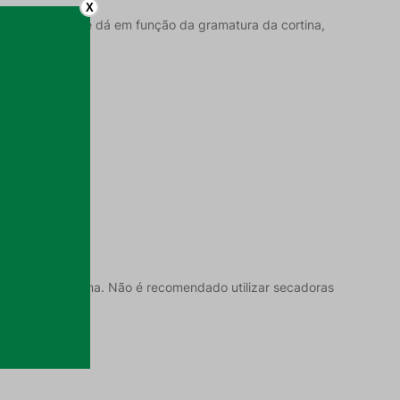
X
o. Esse toque se dá em função da gramatura da cortina,
o no inverno;
res;
lackout para cima. Não é recomendado utilizar secadoras