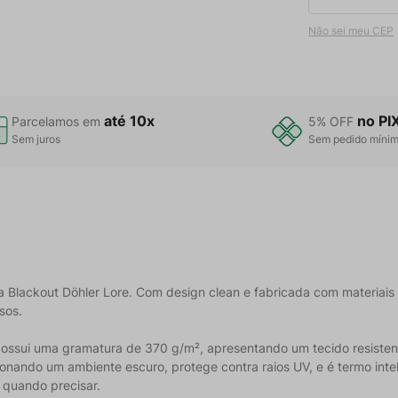
Não sei meu CEP
até 10x
no PI
Parcelamos em
5% OFF
Sem juros
Sem pedido míni
 Blackout Döhler Lore. Com design clean e fabricada com materiais de
sos.
 possui uma gramatura de 370 g/m², apresentando um tecido resisten
onando um ambiente escuro, protege contra raios UV, e é termo intel
 quando precisar.