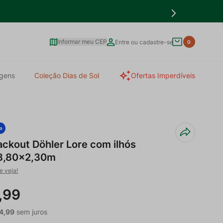
Informar meu CEP
Entre ou cadastre-se
0
gens
Coleção Dias de Sol
Ofertas Imperdíveis
a
ackout Döhler Lore com ilhós
3,80x2,30m
e veja!
,
99
4
,
99
sem juros