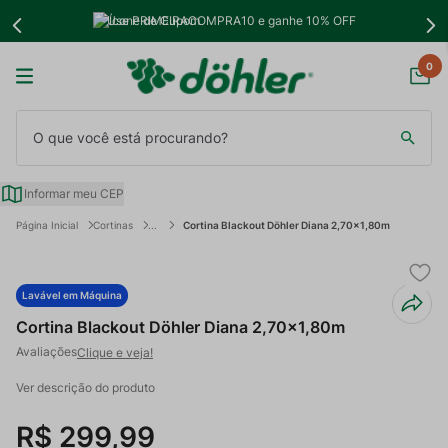
Use PRIMEIRACOMPRA10 e ganhe 10% OFF
0
O que você está procurando?
Informar meu CEP
Cortinas
Cortina Blackout Döhler Diana 2,70x1,80m
Lavável em Máquina
Cortina Blackout Döhler Diana 2,70x1,80m
Clique e veja!
Ver descrição do produto
R$
299
,
99