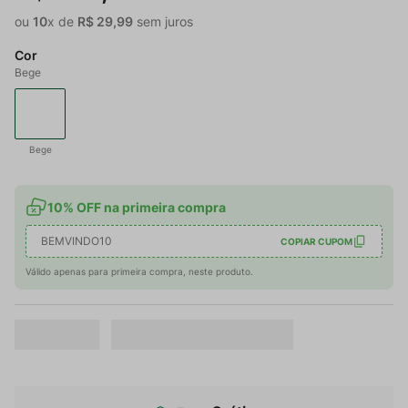
ou
10
x de
R$
29
,
99
sem juros
Cor
Bege
Bege
10% OFF na primeira compra
BEMVINDO10
COPIAR CUPOM
Válido apenas para primeira compra, neste produto.