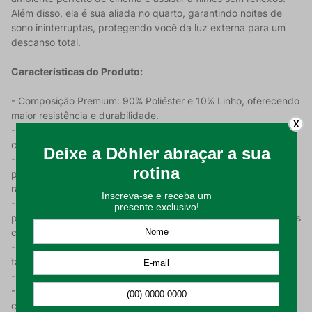
Além disso, ela é sua aliada no quarto, garantindo noites de
sono ininterruptas, protegendo você da luz externa para um
descanso total.
Características do Produto:
- Composição Premium: 90% Poliéster e 10% Linho, oferecendo
maior resistência e durabilidade.
X
- Gramatura e Caimento: Peso de 350 g/m, o que garante um
caimento elegante e estruturado.
- Bloqueio Total de Luz: 100% de isolamento blackout,
proporcionando bloqueio completo da luz e proteção contra
raios UV.
- Eficiência Térmica: Material termointeligente que contribui
para a economia de energia. - Estilo: Cor natural (neutra) e ilhós
cromado.
- Dimensões do Produto: Possui 2 (duas) peças (folhas) no
tamanho 1,35 m x 1,80 m (largura x altura) cada.
- Ilhós: Possui 10 ilhós por folha.
- Indicação de Varão: Ideal para varão de até 2 metros (a
cortina possui 2,70 metros de tecido esticada, sendo o varão