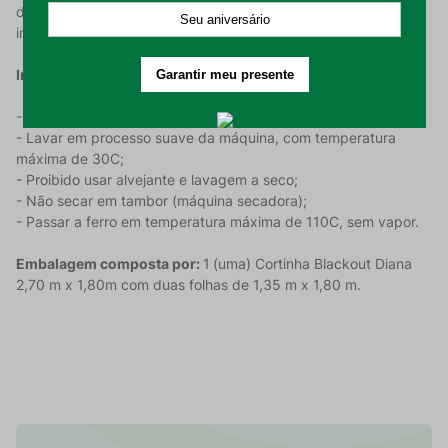
de 2 metros o indicado para garantir o franzido como na
imagem).
Instrução De Uso:
- Realizar a higienização do produto antes de utilizar;
- Lavar em processo suave da máquina, com temperatura
máxima de 30C;
- Proibido usar alvejante e lavagem a seco;
- Não secar em tambor (máquina secadora);
- Passar a ferro em temperatura máxima de 110C, sem vapor.
Embalagem composta por:
1
(uma) Cortinha Blackout Diana
2,70 m x 1,80m com duas folhas de 1,35 m x 1,80 m.