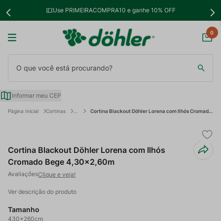
Use PRIMEIRACOMPRA10 e ganhe 10% OFF
0
O que você está procurando?
Informar meu CEP
Cortinas
Cortina Blackout Döhler Lorena com Ilhós Cromado Bege 4,30x2,60m
Cortina Blackout Döhler Lorena com Ilhós
Cromado Bege 4,30x2,60m
Clique e veja!
Ver descrição do produto
Tamanho
430x260cm