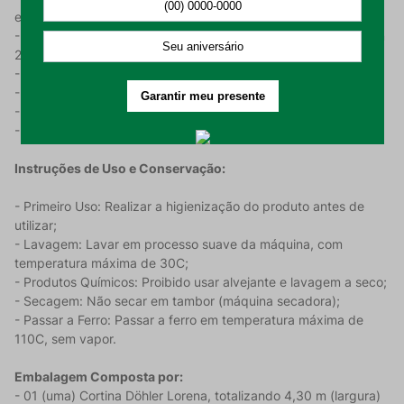
economizar energia.
- Composição e Gramatura: 66% Algodão e 34% Poliéster, com
202 g/m.
- Detalhes: Possui ilhós cromado (redondo).
- Dimensões: 4,30 m (largura total) X 2,60 m (altura).
- Varão Indicado: Tamanho máximo de 3,00 m.
- Quantidade de Ilhós: 14 ilhós por folha (28 no total).
Instruções de Uso e Conservação:
- Primeiro Uso: Realizar a higienização do produto antes de
utilizar;
- Lavagem: Lavar em processo suave da máquina, com
temperatura máxima de 30C;
- Produtos Químicos: Proibido usar alvejante e lavagem a seco;
- Secagem: Não secar em tambor (máquina secadora);
- Passar a Ferro: Passar a ferro em temperatura máxima de
110C, sem vapor.
Embalagem Composta por:
- 01 (uma) Cortina Döhler Lorena, totalizando 4,30 m (largura)