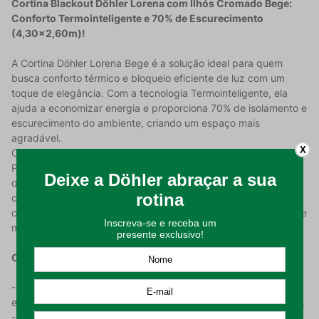
Cortina Blackout Döhler Lorena com Ilhós Cromado Bege:
Conforto Termointeligente e 70% de Escurecimento
(4,30x2,60m)!
A Cortina Döhler Lorena Bege é a solução ideal para quem
busca conforto térmico e bloqueio eficiente de luz com um
toque de elegância. Com a tecnologia Termointeligente, ela
ajuda a economizar energia e proporciona 70% de isolamento e
escurecimento do ambiente, criando um espaço mais
agradável.
X
Confeccionada com uma composição de 66% Algodão e 34%
Poliéster, a cortina possui uma gramatura de 202 g/m,
oferecendo ótimo caimento. Ela também bloqueia e protege
contra os raios UV e as luzes. O acabamento com ilhós
cromado facilita a instalação em varão de até 3,00 m e confere
modernidade à peça.
Características do Produto:
- Bloqueio de Luz e UV: Oferece 70% de isolamento e
escurecimento e bloqueia e protege contra as luzes e raios UV.
- Tecnologia Inteligente: Termointeligente, que ajuda a