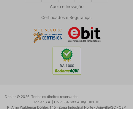
Apoio e Inovação
Certificados e Segurança:
Döhler ©
2026
. Todos os direitos reservados.
Döhler S.A. | CNPJ 84.683.408/0001-03
R. Arno Waldemar Döhler, 145 · Zona Industrial Norte · Joinville/SC · CEP
89219-902
Powered by:
Developed by: