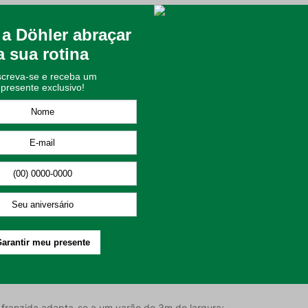
 e 12% linho;
nte, garantindo mais privacidade e conforto ao espaço. É um produto
lúcida Döhler Messina possui ilhós cromados que facilitam a sua inst
ca reduzida, em processo Suave;
recomendado utilizar secadoras para esse processo;
tilizar apenas em temperatura máxima da base do ferro de 110°C sem 
uto e não utilizar materiais abrasivos;
e colocar para lavar. Isso contribui para não danificar o produto dur
 franzida adapta-se a um varão de 3m de largura;