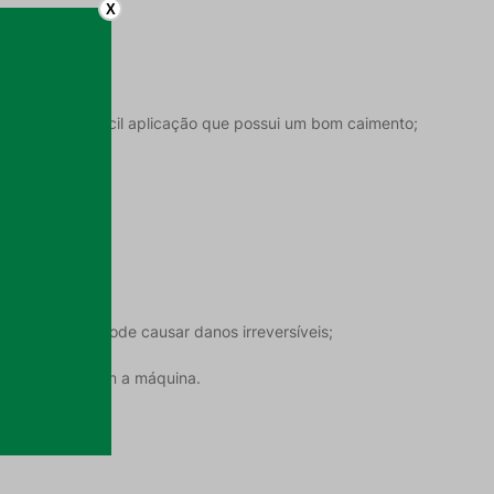
X
 durável e de fácil aplicação que possui um bom caimento;
alação.
vapor. Vapor pode causar danos irreversíveis;
ante o atrito com a máquina.