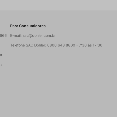
Para Consumidores
6666
E-mail:
sac@dohler.com.br
5
Telefone SAC Döhler: 0800 643 8800 - 7:30 às 17:30
br
as