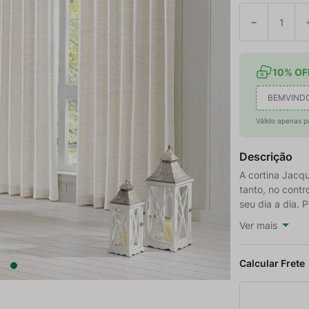
－
10% OFF
BEMVIND
Válido apenas p
Descrição
A cortina Jacq
tanto, no contr
seu dia a dia. 
Ver mais