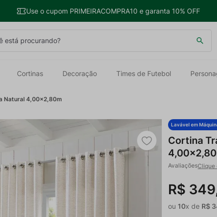
Use o cupom PRIMEIRACOMPRA10 e garanta 10% OFF
 está procurando?
Cortinas
Decoração
Times de Futebol
Persona
na Natural 4,00x2,80m
Lavável em Máquin
Cortina Tr
4,00x2,8
Clique 
R$
349
ou
10
x de
R$
3