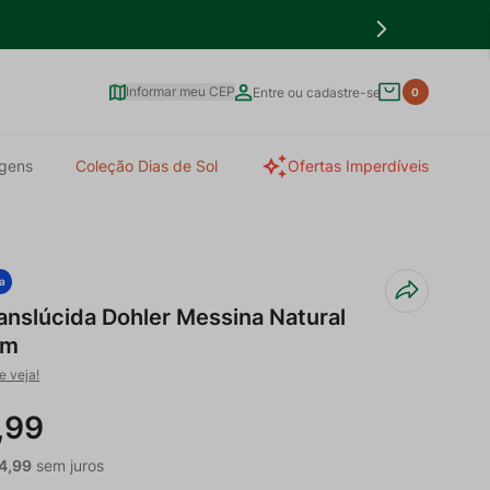
Informar meu CEP
Entre ou cadastre-se
0
gens
Coleção Dias de Sol
Ofertas Imperdíveis
a
anslúcida Dohler Messina Natural
0m
e veja!
,
99
4
,
99
sem juros