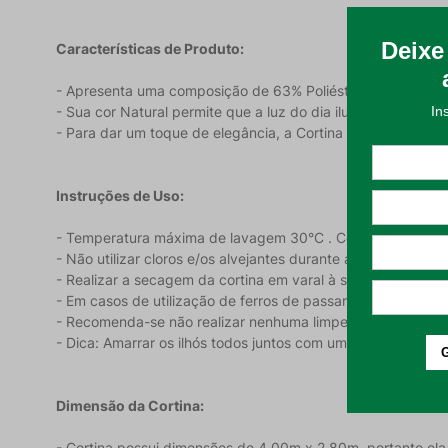
Características de Produto:
- Apresenta uma composição de 63% Poliéster, 25% Algodão
- Sua cor Natural permite que a luz do dia ilumine o ambie
- Para dar um toque de elegância, a Cortina Jacquard Trans
Instruções de Uso:
- Temperatura máxima de lavagem 30°C . Com ação mecâni
- Não utilizar cloros e/os alvejantes durante a higienização;
- Realizar a secagem da cortina em varal à sombra. Não é 
- Em casos de utilização de ferros de passar ou a vapor, u
- Recomenda-se não realizar nenhuma limpeza a seco no prod
- Dica: Amarrar os ilhós todos juntos com uma corda antes d
Dimensão da Cortina:
- Cortina possui dimensões de 4,00m x 2,80m, portanto ela