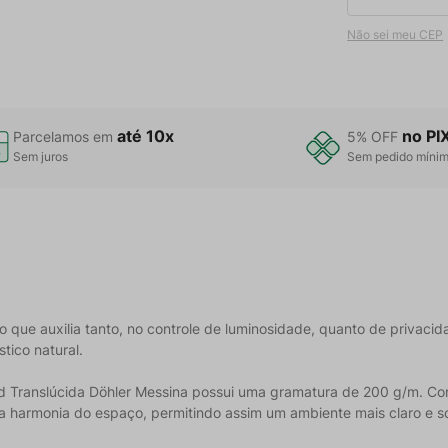
Não sei meu CEP
até 10x
no PI
Parcelamos em
5% OFF
Sem juros
Sem pedido míni
que auxilia tanto, no controle de luminosidade, quanto de privacidad
tico natural.
rd Translúcida Döhler Messina possui uma gramatura de 200 g/m. Cor
 a harmonia do espaço, permitindo assim um ambiente mais claro e s