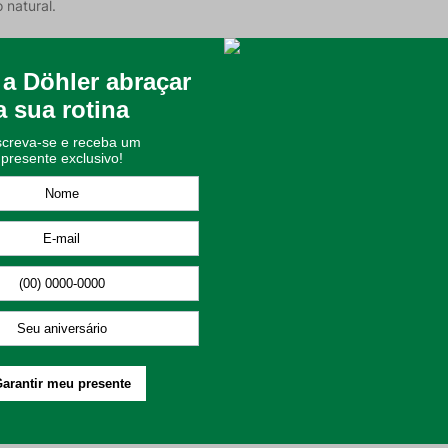
 natural.
úcida Rosane possui uma gramatura de 170 g/m², apresentando um tec
 seu ambiente com a Cortina Translúcida Döhler Rosane.
 e 8% linho;
nte, garantindo mais privacidade e conforto ao espaço. É um produto
ane possui ilhós cromados que facilitam a sua instalação.
ca reduzida, em processo Suave;
recomendado utilizar secadoras para esse processo;
tilizar apenas em temperatura máxima da base do ferro de 110ºC sem 
uto e não utilizar materiais abrasivos;
e colocar para lavar. Isso contribui para não danificar o produto dur