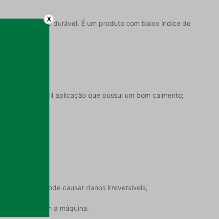
X
ido resistente e durável. É um produto com baixo índice de
 durável e de fácil aplicação que possui um bom caimento;
vapor. Vapor pode causar danos irreversíveis;
ante o atrito com a máquina.