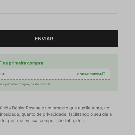
ENVIAR
 na primeira compra
O10
COPIAR CUPOM
ara primeira compra, neste produto.
lúcida Döhler Rosane é um produto que auxilia tanto, no
inosidade, quanto de privacidade, facilitando o seu dia a
cido que traz em sua composição linho, de...