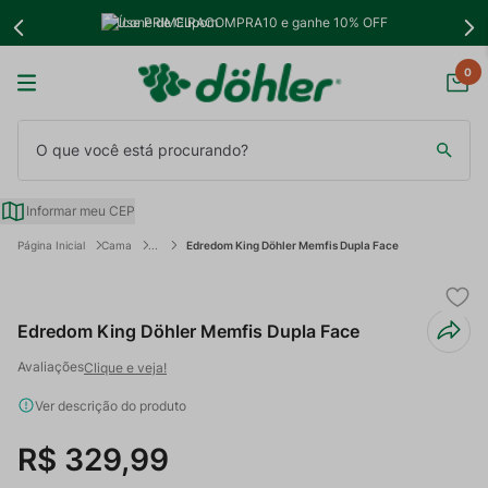
Use PRIMEIRACOMPRA10 e ganhe 10% OFF
0
O que você está procurando?
Informar meu CEP
Cama
Edredom King Döhler Memfis Dupla Face
Edredom King Döhler Memfis Dupla Face
Clique e veja!
Ver descrição do produto
R$
329
,
99