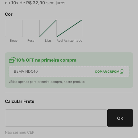
ou
10
x de
R$
32
,
99
sem juros
Cor
Bege
Rosa
Lilás
Azul Acinzentado
10% OFF na primeira compra
BEMVINDO10
COPIAR CUPOM
Válido apenas para primeira compra, neste produto.
Não sei meu CEP