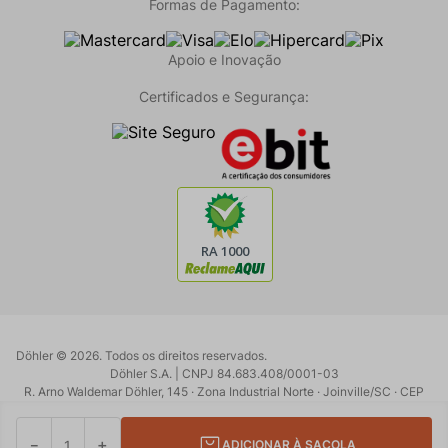
Formas de Pagamento:
Apoio e Inovação
Certificados e Segurança:
Döhler ©
2026
. Todos os direitos reservados.
Döhler S.A. | CNPJ 84.683.408/0001-03
R. Arno Waldemar Döhler, 145 · Zona Industrial Norte · Joinville/SC · CEP
89219-902
Powered by:
Developed by:
－
＋
ADICIONAR À SACOLA