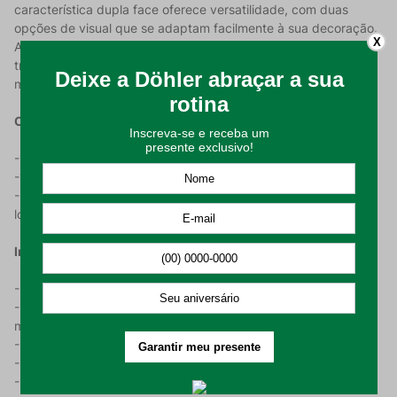
característica dupla face oferece versatilidade, com duas
opções de visual que se adaptam facilmente à sua decoração.
X
A estampa texturizada na frente da peça,e o verso unicolor
trazem leveza e tranquilidade para o ambiente, tornando-o
mais convidativo.
Características do Produto:
-100% poliéster, para maior resistência e durabilidade;
-180g de Enchimento (180g/m);
-Frente estampada e verso unicolor e matelassê costurado
localizado;
Instruções de Uso e Conservação:
-Realizar a higienização do produto antes de utilizar;
-Lavar em processo suave da máquina, com temperatura
máxima de 30C;
-Proibido usar alvejante e lavagem a seco;
-Secagem em máquina permitida (máx. 60C);
-Passar a ferro em temperatura máxima de 110C.