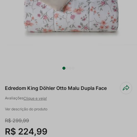
Edredom King Döhler Otto Malu Dupla Face
Clique e veja!
Ver descrição do produto
R$
299
,
99
R$
224
,
99