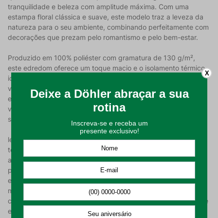
tranquilidade e beleza com amplitude máxima. Com uma
estampa floral clássica e suave, este modelo traz a leveza da
natureza para o seu ambiente, combinando perfeitamente com
decorações que prezam pelo romantismo e pelo bem-estar.
Produzido em 100% poliéster com gramatura de 130 g/m²,
este edredom oferece um toque macio e o isolamento térmico
X
ideal para noites aconchegantes. Seu grande diferencial é a
versatilidade da composição dupla face: de um lado, a
estampa Malu encanta com seus detalhes florais; do outro, o
verso unicolor em tom neutro permite variar o visual da cama
sempre que desejar, garantindo dois produtos em um só.
lém da estética refinada, o Edredom Otto conta com a
tecnologia de matelassê localizado. Esta técnica de costura
acolchoada cria padrões de relevo em áreas estratégicas da
peça, garantindo que o enchimento permaneça no lugar certo
e proporcionando um caimento impecável sobre a cama. Com
medidas generosas de 2,80 m x 2,50 m, ele oferece a
cobertura ideal que o tamanho King exige, unindo durabilidade
e praticidade para o seu dia a dia.