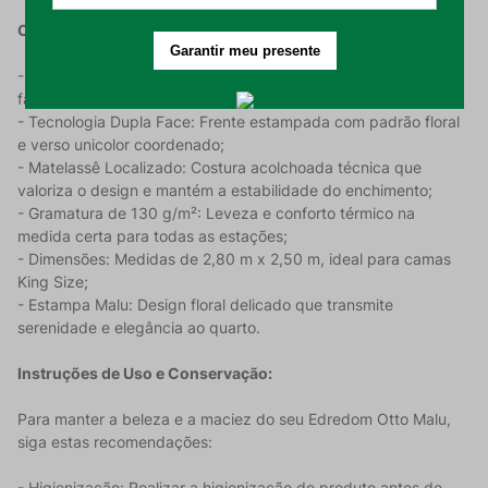
Características do Produto:
- Composição: 100% Poliéster, garantindo resistência e
facilidade na manutenção;
- Tecnologia Dupla Face: Frente estampada com padrão floral
e verso unicolor coordenado;
- Matelassê Localizado: Costura acolchoada técnica que
valoriza o design e mantém a estabilidade do enchimento;
- Gramatura de 130 g/m²: Leveza e conforto térmico na
medida certa para todas as estações;
- Dimensões: Medidas de 2,80 m x 2,50 m, ideal para camas
King Size;
- Estampa Malu: Design floral delicado que transmite
serenidade e elegância ao quarto.
Instruções de Uso e Conservação:
Para manter a beleza e a maciez do seu Edredom Otto Malu,
siga estas recomendações:
- Higienização: Realizar a higienização do produto antes de