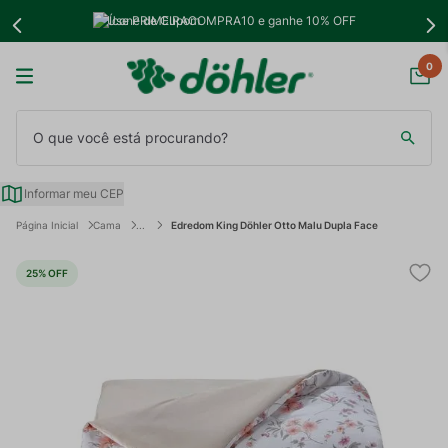
Use PRIMEIRACOMPRA10 e ganhe 10% OFF
0
O que você está procurando?
Informar meu CEP
Cama
Edredom King Döhler Otto Malu Dupla Face
25%
OFF