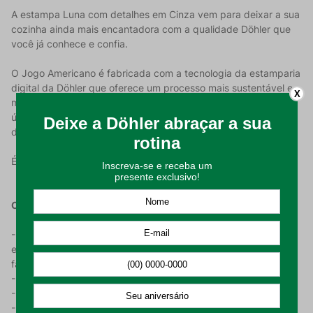
A estampa Luna com detalhes em Cinza vem para deixar a sua
cozinha ainda mais encantadora com a qualidade Döhler que
você já conhece e confia.
O Jogo Americano é fabricada com a tecnologia da estamparia
digital da Döhler que oferece um processo mais sustentável e
X
menos agressiva ao meio ambiente. Sua peça terá uma beleza
única, graças a tecnologia que proporciona uma riqueza de
detalhe no desenho da sua estampa.
É um conjunto com 4 peças medindo 45x31cm cada.
Características do Produto:
- Apresenta a tecnologia Döhler Clean que é uma proteção
especial do produto, que permite que você limpe ele de forma
facilitada, já que ele repele as sujidades;
- Possui em sua composição 50% algodão e 50% poliéster;
- Ideal para mesas de 4 lugares;
- Linda e minimalista estampa com detalhes em Cinza.