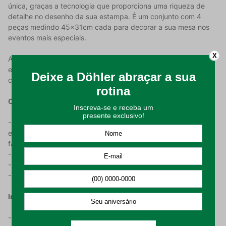
única, graças a tecnologia que proporciona uma riqueza de
detalhe no desenho da sua estampa. É um conjunto com 4
peças medindo 45x31cm cada para decorar a sua mesa nos
eventos mais especiais.
X
A estampa Luna vem para deixar a sua cozinha ainda mais
encantadora com a qualidade Döhler que você já conhece e
confia.
Características do Produto:
- Apresenta a tecnologia Döhler Clean que é uma proteção
especial do produto, que permite que você limpe ele de forma
facilitada, já que ele repele as sujidades;
- Possui em sua composição 50% algodão e 50% poliéster;
- Ideal para mesas de 4 lugares;
- Linda e minimalista estampa com detalhes em Azul.
Instruções de Lavagem:
- Higienizar o produto antes de utilizar;