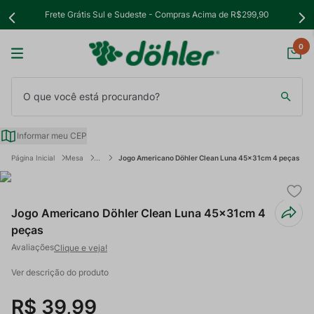
Frete Grátis Sul e Sudeste - Compras Acima de R$299,90
0
O que você está procurando?
Informar meu CEP
Mesa
Jogo Americano Döhler Clean Luna 45x31cm 4 peças
Jogo Americano Döhler Clean Luna 45x31cm 4
peças
Clique e veja!
Ver descrição do produto
R$
39
,
99