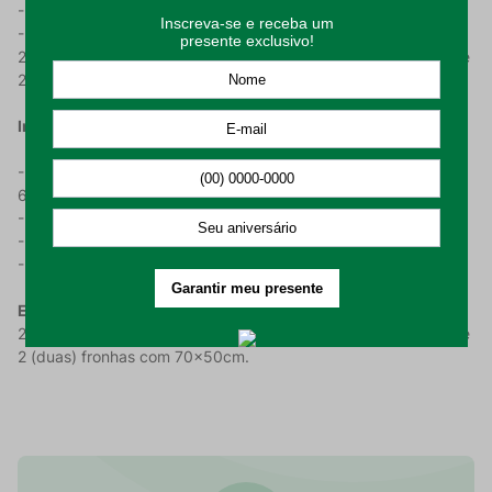
- Possui 130 fios;
- O Jogo de Cama conta com 1 (um) sobre lençol com
240x250cm, 1 (um) lençol com elástico com 158x198x35cm e
2 (duas) fronhas com 70x50cm. .
Instrução De Uso:
- Lavar em processo suave, com temperatura máxima de
60°C;
- Não alvejar nem limpar a seco;
- Não secar em tambor;
- Passar em temperatura máxima de 150°C.
Embalagem composta por:
1 (um) sobre lençol com
240x250cm, 1 (um) lençol com elástico com 158x198x35cm e
2 (duas) fronhas com 70x50cm.