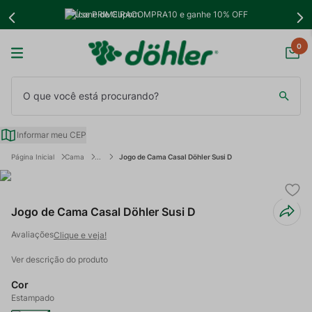
Use PRIMEIRACOMPRA10 e ganhe 10% OFF
0
O que você está procurando?
Informar meu CEP
Cama
Jogo de Cama Casal Döhler Susi D
Jogo de Cama Casal Döhler Susi D
Clique e veja!
Ver descrição do produto
Cor
Estampado