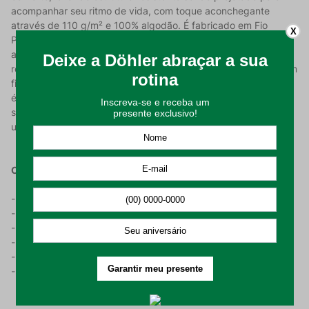
acompanhar seu ritmo de vida, com toque aconchegante
através de 110 g/m² e 100% algodão. É fabricado em Fio
X
Penteado que é um processo de tratamento das fibras do
algodão, possuindo o objetivo de melhorar a qualidade do fio
removendo fibras curtas e irregulares, resultando assim, em um
fio mais uniforme liso e resistente. Apresenta tecido percal que
é um técnica especial de tecelagem que faz com que os fios
sejam entrelaçados de forma uniforme e justa, criando assim
uma superfície lisa e macia mais agradável ao toque.
Características Do Produto:
- Produzida em 100% algodão e 180 fios;
- Fio penteado com uma gramatura de 110 g/m2;
- Fabricado em tecido Percal;
- Estamparia digital;
- Para camas tamanho casal;
- Branca em flores, folhas em tons de verde e laranja.