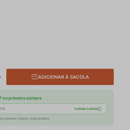
ADICIONAR À SACOLA
＋
 na primeira compra
O10
COPIAR CUPOM
ara primeira compra, neste produto.