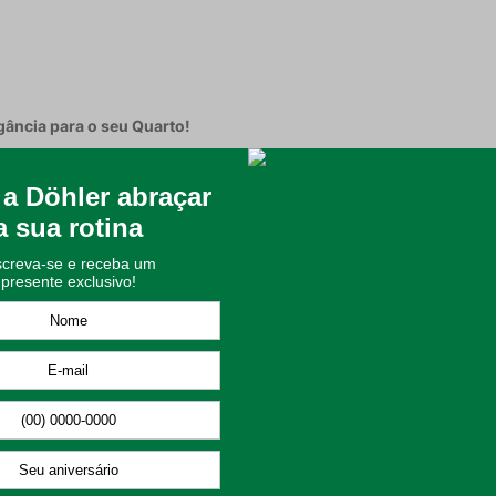
gância para o seu Quarto!
 de Cama King Döhler Flora! Com uma estampa floral delicada e rica
sereno e sofisticado.
tal, oferece uma definição única das flores em tons suaves, garant
o, o jogo de cama Flora oferece um toque extraordinariamente mac
eamento para remoção de impurezas e resultando em um fio mais uni
um acabamento refinado de hotelaria à sua casa.
l e conforto térmico;
sa das fibras, passando por um penteamento para remoção de impur