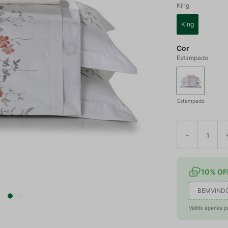
King
King
Cor
Estampado
Estampado
－
10% OFF
BEMVIND
Válido apenas p