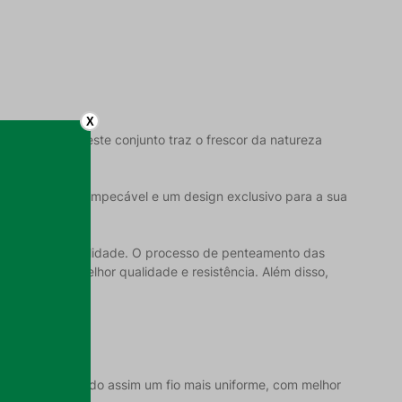
X
 em detalhes, este conjunto traz o frescor da natureza
indo uma beleza impecável e um design exclusivo para a sua
io e alta durabilidade. O processo de penteamento das
forme, com melhor qualidade e resistência. Além disso,
ezas, produzindo assim um fio mais uniforme, com melhor