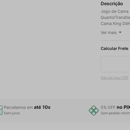
Descrição
Jogo de Cama K
Quarto!Transfo
Cama King Döhle
Ver mais
Não sei meu CEP
até 10x
no PI
Parcelamos em
5% OFF
Sem juros
Sem pedido míni