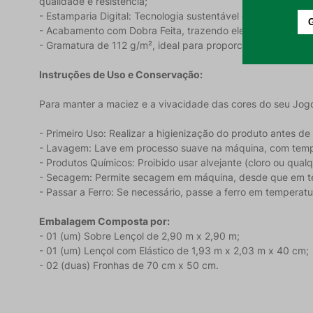
qualidade e resistência;
- Estamparia Digital: Tecnologia sustentável que permite u
- Acabamento com Dobra Feita, trazendo elegância e prati
- Gramatura de 112 g/m², ideal para proporcionar leveza e 
Instruções de Uso e Conservação:
Para manter a maciez e a vivacidade das cores do seu Jog
- Primeiro Uso: Realizar a higienização do produto antes de u
- Lavagem: Lave em processo suave na máquina, com tem
- Produtos Químicos: Proibido usar alvejante (cloro ou qual
- Secagem: Permite secagem em máquina, desde que em t
- Passar a Ferro: Se necessário, passe a ferro em tempera
Embalagem Composta por:
- 01 (um) Sobre Lençol de 2,90 m x 2,90 m;
- 01 (um) Lençol com Elástico de 1,93 m x 2,03 m x 40 cm;
- 02 (duas) Fronhas de 70 cm x 50 cm.