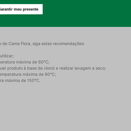
m maior detalhamento da ilustração floral e é menos agressiva ao mei
cidade para a composição da cama;
um sono revigorante;
o de Cama Flora, siga estas recomendações:
tilizar;
peratura máxima de 60°C;
quer produto à base de cloro) e realizar lavagem a seco;
emperatura máxima de 60°C;
tura máxima de 150°C.