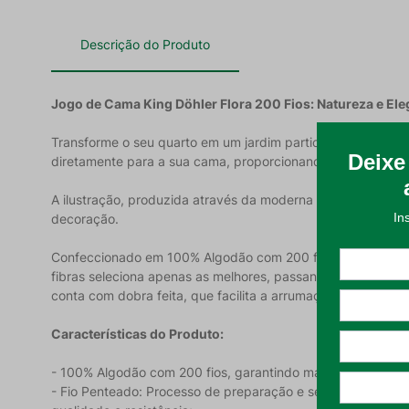
Descrição do Produto
Jogo de Cama King Döhler Flora 200 Fios: Natureza e Ele
Transforme o seu quarto em um jardim particular com o Jogo
diretamente para a sua cama, proporcionando um ambiente 
A ilustração, produzida através da moderna estamparia digi
decoração.
Confeccionado em 100% Algodão com 200 fios e fio pentead
fibras seleciona apenas as melhores, passando por um pent
conta com dobra feita, que facilita a arrumação e confere 
Características do Produto:
- 100% Algodão com 200 fios, garantindo maciez excepciona
- Fio Penteado: Processo de preparação e seleção cuidado