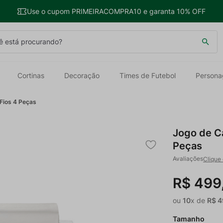
Use o cupom PRIMEIRACOMPRA10 e garanta 10% OFF
 está procurando?
Cortinas
Decoração
Times de Futebol
Persona
Fios 4 Peças
Jogo de C
Peças
Clique 
R$
499
ou
10
x de
R$
4
Tamanho