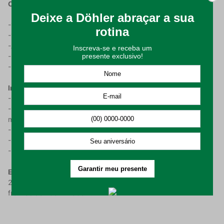
Características do Produto:
-100% algodão, para maior conforto e maciez;
-150 fios para leveza e durabilidade;
-Apresenta fio penteado;
-Fronhas com 2 abas de 4cm;
-Possui 4 (quatro) no tamanho King.
Instruções de Uso e Conservação:
-Realizar a higienização do produto antes de utilizar;
-Lavar em processo suave da máquina, com temperatura
máxima de 60C;
-Proibido usar alvejante e lavagem a seco;
-Secagem em máquina permitida (máx. 60C);
-Passar a ferro em temperatura máxima de 150C.
Embalagem composta por:
1 (um) sobre lençol de 270cm x
270cm, 1 (um) lençol de 193cm x 203cm x 40cm e 2 (duas)
fronhas de 70cm x 50cm.