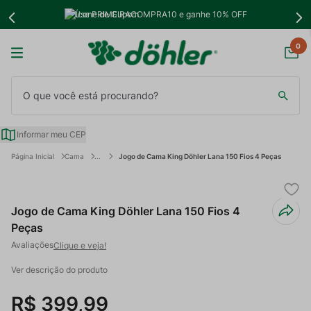
Use PRIMEIRACOMPRA10 e ganhe 10% OFF
0
O que você está procurando?
Informar meu CEP
Cama
Jogo de Cama King Döhler Lana 150 Fios 4 Peças
Jogo de Cama King Döhler Lana 150 Fios 4
Peças
Clique e veja!
Ver descrição do produto
R$
399
,
99