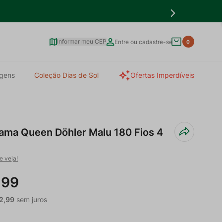
Informar meu CEP
Entre ou cadastre-se
0
gens
Coleção Dias de Sol
Ofertas Imperdíveis
ama Queen Döhler Malu 180 Fios 4
e veja!
,
99
2
,
99
sem juros