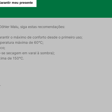
chões Queen de até 35 cm de altura;
estir sua cama com praticidade e estilo.
Döhler Malu, siga estas recomendações:
garantir o máximo de conforto desde o primeiro uso;
peratura máxima de 60°C;
eco;
-se secagem em varal à sombra);
xima de 150°C.
.