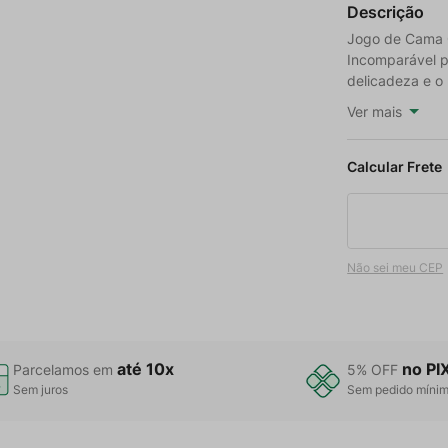
Descrição
Jogo de Cama Q
Incomparável p
delicadeza e o
Ver mais
Não sei meu CEP
até 10x
no PI
Parcelamos em
5% OFF
Sem juros
Sem pedido míni