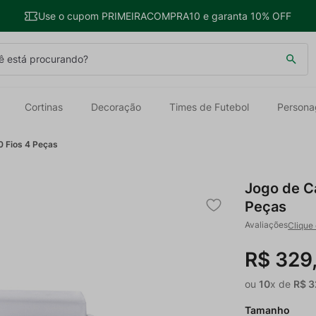
Use o cupom PRIMEIRACOMPRA10 e garanta 10% OFF
 está procurando?
Cortinas
Decoração
Times de Futebol
Persona
 Fios 4 Peças
Jogo de C
Peças
Clique 
R$
329
ou
10
x de
R$
3
Tamanho