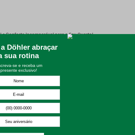
 e Conforto Incomparável para o Seu Quarto!
estar proporcionados pelo Jogo de Cama Queen Döhler Malu. Este co
remium. Com um design floral romântico em tons suaves, ele traz u
iva.
 125 g/m², o jogo Malu oferece um toque extremamente macio e resp
remove as fibras curtas e impurezas, resultando em um tecido mais 
rindo volume e um visual de hotelaria de luxo à sua cama.
ez e frescor para uma noite de sono revigorante;
s fibras para um fio mais uniforme, resistente e de alta qualidade;
e proporcionam leveza e harmonia ao ambiente;
 caimento elegante e sofisticado;