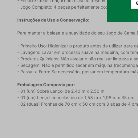
- Encaixe Ideal: Lençol com elástico desenvolvido para col
- Jogo Completo: 4 peças perfeitamente coordenadas para v
Instruções de Uso e Conservação:
Para manter a beleza e a suavidade do seu Jogo de Cama 
- Primeiro Uso: Higienizar o produto antes de utilizar para 
- Lavagem: Lavar em processo suave na máquina, com tem
- Produtos Químicos: Não alvejar e não realizar limpeza a s
- Secagem: Não é permitido secar em máquina (recomenda
- Passar a Ferro: Se necessário, passar em temperatura má
Embalagem Composta por:
- 01 (um) Sobre Lençol de 2,40 m x 2,50 m;
- 01 (um) Lençol com elástico de 1,58 m x 1,98 m x 35 cm;
- 02 (duas) Fronhas de 70 cm x 50 cm com 3 abas de 4 cm