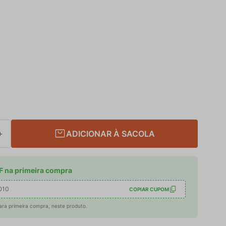
ADICIONAR À SACOLA
＋
 na primeira compra
O10
COPIAR CUPOM
ara primeira compra, neste produto.