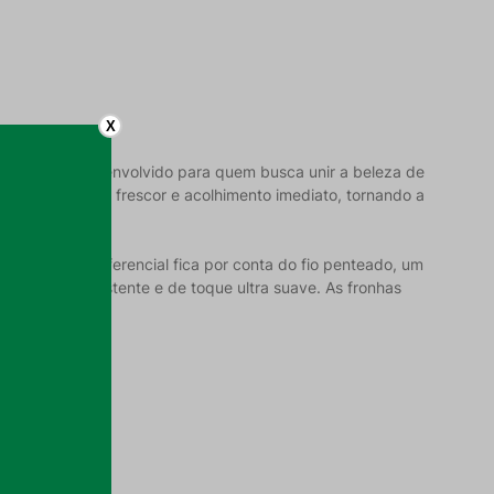
X
njunto foi desenvolvido para quem busca unir a beleza de
ma sensação de frescor e acolhimento imediato, tornando a
irável. O diferencial fica por conta do fio penteado, um
uniforme, resistente e de toque ultra suave. As fronhas