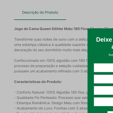
Descrição do Produto
Jogo de Cama Queen Döhler Malu 180 Fios: Charme Floral
Transforme suas noites de sono com a delicadeza e o bem-
uma estampa clássica à qualidade superior de um enxoval p
decoração do seu dormitório muito mais elegante e convidat
Confeccionado em 100% algodão com 180 fios e gramatura de
processo de preparação e seleção cuidadosa das fibras que 
possuem um acabamento refinado com 3 abas de 4 cm, confe
Características do Produto:
- Conforto Natural: 100% Algodão 180 fios, garantindo maci
- Qualidade Fio Penteado: Processo que seleciona as melhore
- Estampa Romântica: Design Malu com flores delicadas qu
- Acabamento de Luxo: Fronhas com 3 abas de 4 cm para um