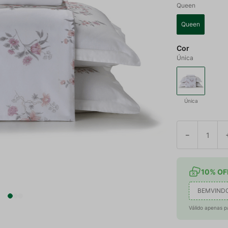
Queen
Queen
Cor
Única
Única
－
10% OFF
BEMVIND
Válido apenas p