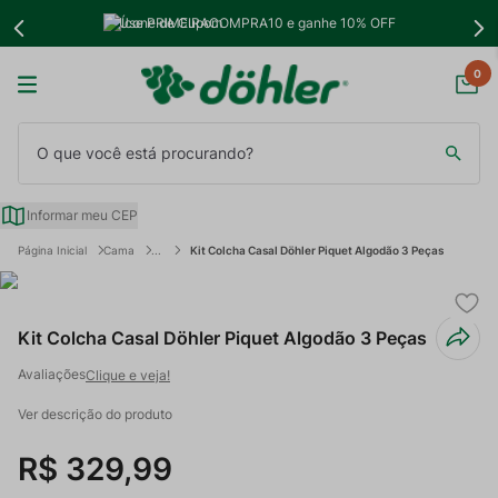
Use PRIMEIRACOMPRA10 e ganhe 10% OFF
0
O que você está procurando?
Informar meu CEP
Cama
Kit Colcha Casal Döhler Piquet Algodão 3 Peças
Kit Colcha Casal Döhler Piquet Algodão 3 Peças
Clique e veja!
Ver descrição do produto
R$
329
,
99