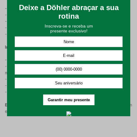
-100% Algodão, para maior maciez e conforto;
-305g/m de gramatura; -Textura piquet efeito favo;
-Pré-encolhido;
-Porta travesseiro com 4 abas de 5 cm;
-Possui 2 (duas) peças.
Instruções de Uso e Conservação:
-Realizar a higienização do produto antes de utilizar;
-Lavar em processo suave da máquina, com temperatura
máxima de 60C;
-Proibido usar alvejante e lavagem a seco;
-Secagem em máquina permitida (máx. 60C);
-Passar a ferro em temperatura máxima de 150C.
Embalagem composta por:
1 (uma) colcha de 160cm x 250cm
e 2 (dois) porta travesseiro de 70cm x 50cm.