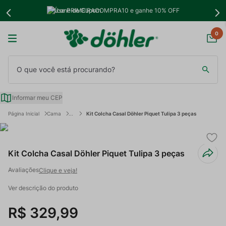
Use PRIMEIRACOMPRA10 e ganhe 10% OFF
0
O que você está procurando?
Informar meu CEP
Cama
Kit Colcha Casal Döhler Piquet Tulipa 3 peças
Kit Colcha Casal Döhler Piquet Tulipa 3 peças
Clique e veja!
Ver descrição do produto
R$
329
,
99