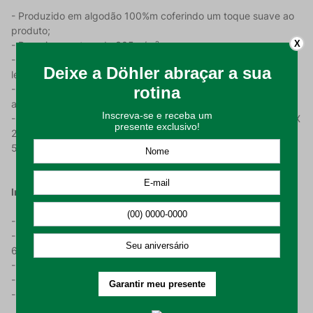
- Produzido em algodão 100%m coferindo um toque suave ao
produto;
X
- Possui gramatura de 305 g/m²;
- Apresenta estampa moderna e tecido em piquet favo,
levando elegância ao seu ambiente;
- Tecido pré-encolhido, o que impede que as medidas sejam
alteradas após a lavagem;
- O Kit Colcha possui 1 (uma) Colcha com medidas de 2,20 m X
2,50 m e 2 (dois) Porta Travesseiros com medidas de 70 cm x
50 cm.
Instrução De Uso:
- Higienizar antes de utilizar;
- Lavar em processo suave, com temperatura máxima de
60°C;
- Não alvejar nem limpar a seco;
- Não é permitido secar em máquina;
- Passar em temperatura máxima de 150°C.