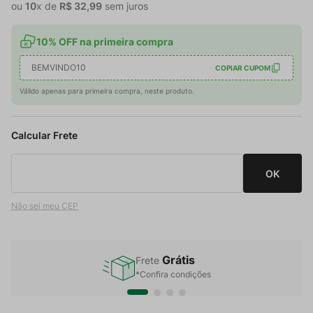
ou
10
x de
R$
32
,
99
sem juros
10% OFF na primeira compra
BEMVINDO10
COPIAR CUPOM
Válido apenas para primeira compra, neste produto.
Não sei meu CEP
Grátis
Frete
*Confira condições