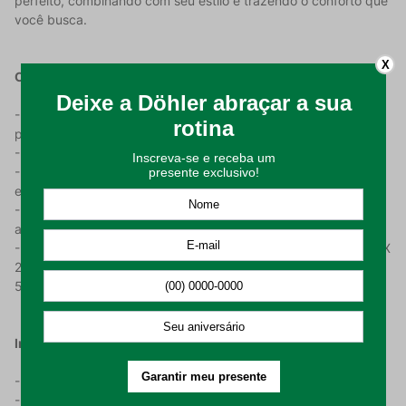
perfeito, combinando com seu estilo e trazendo o conforto que
você busca.
X
Características do Produto:
- Produzido em algodão 100%m coferindo um toque suave ao
produto;
- Possui gramatura de 305 g/m²;
- Apresenta estampa lisa e tecido em piquet favo, levando
elegância ao seu ambiente;
- Tecido pré-encolhido, o que impede que as medidas sejam
alteradas após a lavagem;
- O Kit Colcha possui 1 (uma) Colcha com medidas de 2,50 m X
2,80 m e 2 (dois) Porta Travesseiros com medidas de 70 cm x
50 cm.
Instrução De Uso:
- Higienizar antes de utilizar;
- Lavar em processo suave, com temperatura máxima de