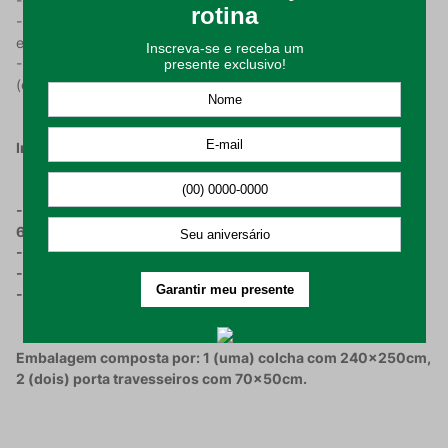
- Tecido em piquet favo;
- Pré-encolhido, para que você não se preocupe com o
encolhimento durante a vida útil do produto;
- O Kit Colcha conta com 1 (uma) colcha com 240x250cm, 2
(dois) porta travesseiros com 70x50cm.
Instrução De Uso:
- Lavar em processo suave, com temperatura máxima de
60°C;
- Não alvejar nem limpar a seco;
- Não secar em tambor;
- Passar em temperatura máxima de 150°C.
Embalagem composta por: 1 (uma) colcha com 240x250cm,
2 (dois) porta travesseiros com 70x50cm.