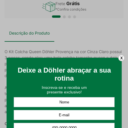
Grátis
Frete
*Confira condições
Descrição do Produto
O Kit Colcha Queen Döhler Provença na cor Cinza Claro possui
3 peças, sendo elas: uma bela colcha tamanho queen e dois
X
porta travesseiros. A composição deste kit colcha é de 100%
poliéster, o que garante uma sensação de leveza. A gramatura
de 260 g/m² contribui para o acabamento leve do produto.
A estampa da peça é de cor lisa, e seu diferencial está da
textura em waffle. O trançado percorre toda a extensão do
produto, conferindo uma aparência singular ao material. O
acabamento deste modelo é especial, e levará ao seu
ambiente um toque de sofisticação de forma clássica.
Características do Produto: