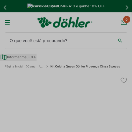
Use PRIMEIRACOMPRA10 e ganhe 10% OFF
0
O que você está procurando?
Informar meu CEP
Cama
Kit Colcha Queen Döhler Provença Cinza 3 peças