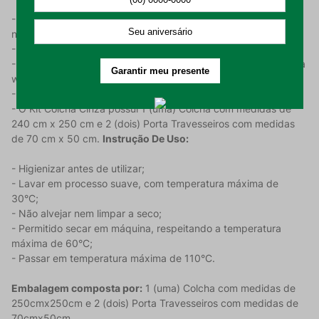
- Produzido em 100% poliéster, conferindo leveza e facilidade
na hora de lavar;
- Possui gramatura de 260 g/m²;
- Apresenta estampa lisa e tecido com acabamento em textura
waffle;
- Tecido leve, ideal para estações quentes;
- O Kit Colcha Cinza possui 1 (uma) Colcha com medidas de
240 cm x 250 cm e 2 (dois) Porta Travesseiros com medidas
de 70 cm x 50 cm.
Instrução De Uso:
- Higienizar antes de utilizar;
- Lavar em processo suave, com temperatura máxima de
30°C;
- Não alvejar nem limpar a seco;
- Permitido secar em máquina, respeitando a temperatura
máxima de 60°C;
- Passar em temperatura máxima de 110°C.
Embalagem composta por:
1 (uma) Colcha com medidas de
250cmx250cm e 2 (dois) Porta Travesseiros com medidas de
70cmx50cm.