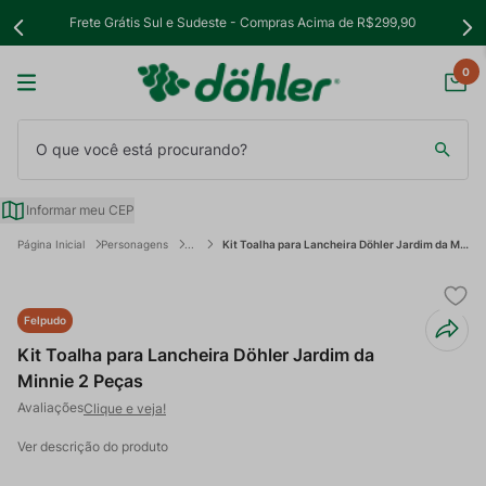
Frete Grátis Sul e Sudeste - Compras Acima de R$299,90
0
O que você está procurando?
Informar meu CEP
Personagens
Kit Toalha para Lancheira Döhler Jardim da Minnie 2 Peças
Felpudo
Kit Toalha para Lancheira Döhler Jardim da
Minnie 2 Peças
Clique e veja!
Ver descrição do produto