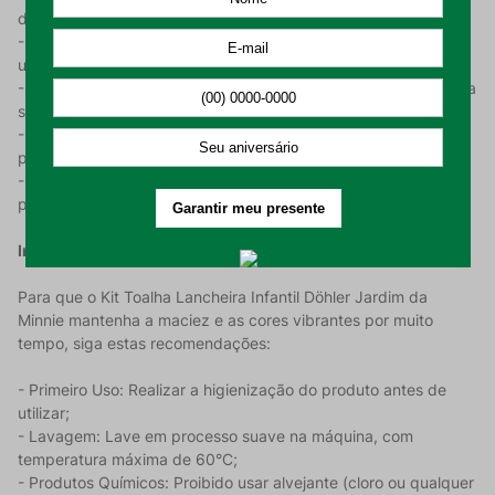
da Minnie Mouse e temática de jardim;
- Conforto Superior: 100% Algodão com tecido felpudo para
um toque macio e confortável;
- Absorção Eficiente: 240 g/m² de gramatura, que garante uma
secagem suave e rápida;
- Tamanho Ideal: 45 cm x 65 cm, perfeitas para a lancheira e
para o uso infantil;
- Kit Prático: Composto por 2 peças, oferecendo maior
praticidade para o dia a dia.
Instruções de Uso e Conservação:
Para que o Kit Toalha Lancheira Infantil Döhler Jardim da
Minnie mantenha a maciez e as cores vibrantes por muito
tempo, siga estas recomendações:
- Primeiro Uso: Realizar a higienização do produto antes de
utilizar;
- Lavagem: Lave em processo suave na máquina, com
temperatura máxima de 60°C;
- Produtos Químicos: Proibido usar alvejante (cloro ou qualquer