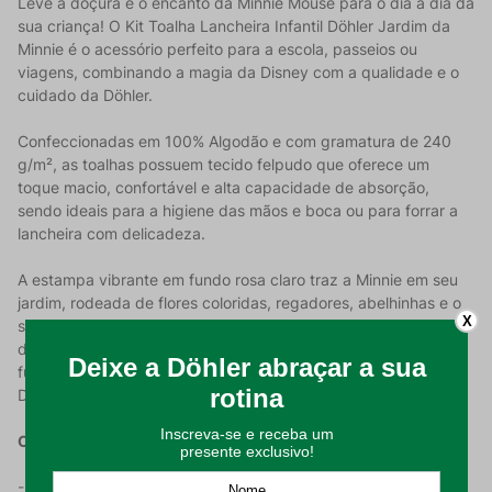
Leve a doçura e o encanto da Minnie Mouse para o dia a dia da
sua criança! O Kit Toalha Lancheira Infantil Döhler Jardim da
Minnie é o acessório perfeito para a escola, passeios ou
viagens, combinando a magia da Disney com a qualidade e o
cuidado da Döhler.
Confeccionadas em 100% Algodão e com gramatura de 240
g/m², as toalhas possuem tecido felpudo que oferece um
toque macio, confortável e alta capacidade de absorção,
sendo ideais para a higiene das mãos e boca ou para forrar a
lancheira com delicadeza.
A estampa vibrante em fundo rosa claro traz a Minnie em seu
jardim, rodeada de flores coloridas, regadores, abelhinhas e o
X
seu gatinho Fígaro, adicionando um toque de delicadeza e
diversão ao momento do lanche. É a combinação perfeita de
funcionalidade e fantasia para inspirar as pequenas fãs da
Disney!
Características do Produto:
- Licenciada Oficial Disney: Produto autêntico com a estampa