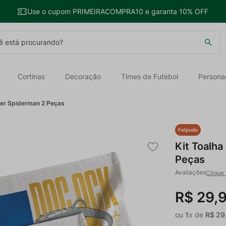
Use o cupom PRIMEIRACOMPRA10 e garanta 10% OFF
 está procurando?
Cortinas
Decoração
Times de Futebol
Persona
hler Spiderman 2 Peças
Felpudo
Kit Toalha
Peças
Clique 
R$
29
,
ou
1
x de
R$
29