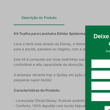
Descrição do Produto
Kit Toalha para Lancheira Döhler Spiderman 2 Peças: Su
Leve o herói mais amado da Disney, o Homem-Aranha, para ac
para a escola, passeios ou viagens, com a qualidade e o cu
Este kit é composto por duas toalhinhas super práticas. 
confortável e alta capacidade de absorção, sendo ideais pa
A estampa vibrante traz o Spidey em ação contra o Doutor 
pequenos super-heróis!
Características do Produto:
- Licenciada Oficial Disney: Produto autêntico com estamp
- Conforto: 100% Algodão com tecido felpudo para um toqu