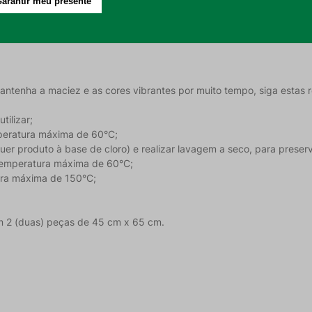
 uma secagem suave e rápida;
 para o uso infantil;
cidade para o dia a dia.
 mantenha a maciez e as cores vibrantes por muito tempo, siga esta
tilizar;
peratura máxima de 60°C;
quer produto à base de cloro) e realizar lavagem a seco, para preserv
emperatura máxima de 60°C;
tura máxima de 150°C;
om 2 (duas) peças de 45 cm x 65 cm.