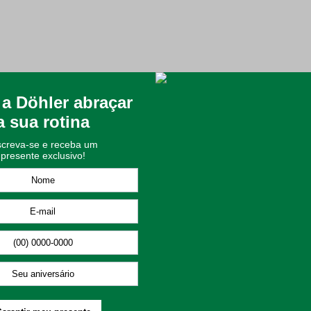
perpoderes na Hora do Lanche!
ompanhar seu filho em todas as aventuras diárias! O Kit Toalha Lan
idado que só a Döhler oferece.
Confeccionadas em 100% Algodão e com gramatura de 240 g/m², as t
ra a higiene das mãos e boca ou para forrar a lancheira.
Octopus, tornando o momento do lanche mais divertido. É a combina
a do Homem-Aranha e seu icônico inimigo Dr. Octopus;
e macio e confortável;