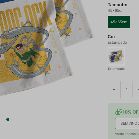
Tamanho
45x65cm
45x65cm
Cor
Estampado
Estampado
－
10% OFF
BEMVIND
Válido apenas p