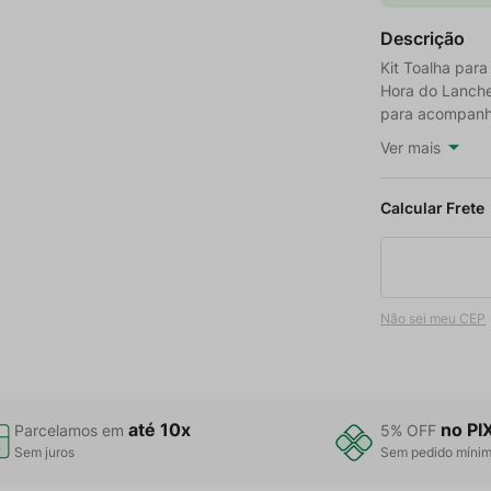
Descrição
Kit Toalha par
Hora do Lanche
para acompanhar
Ver mais
Não sei meu CEP
até 10x
no PI
Parcelamos em
5% OFF
Sem juros
Sem pedido míni