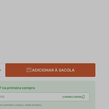
ADICIONAR À SACOLA
＋
 na primeira compra
O10
COPIAR CUPOM
ara primeira compra, neste produto.