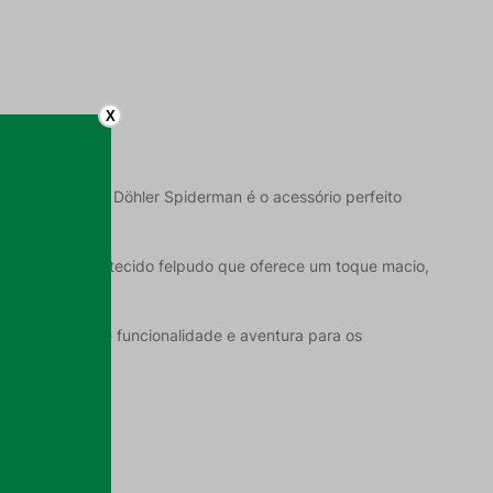
X
cheira Infantil Döhler Spiderman é o acessório perfeito
oalhas possuem tecido felpudo que oferece um toque macio,
ção perfeita de funcionalidade e aventura para os