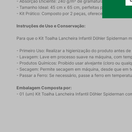
- Absorção Eficiente: 240 g/m² de gramatura, que garante
- Tamanho Ideal: 45 cm x 65 cm, perfeitas para a lancheira e
- Kit Prático: Composto por 2 peças, oferecendo maior prati
Instruções de Uso e Conservação:
Para que o Kit Toalha Lancheira Infantil Döhler Spiderman
- Primeiro Uso: Realizar a higienização do produto antes de u
- Lavagem: Lave em processo suave na máquina, com tem
- Produtos Químicos: Proibido usar alvejante (cloro ou qual
- Secagem: Permite secagem em máquina, desde que em t
- Passar a Ferro: Se necessário, passe a ferro em tempera
Embalagem Composta por:
- 01 (um) Kit Toalha Lancheira Infantil Döhler Spiderman c